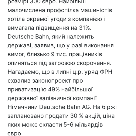
розмірі 300 євро. Найбільш
малочислена профспілка машиністів
хотіла окремої угоди з компанією і
вимагала підвищення на 31%.
Deutsche Bahn, який належить
державі, заявив, що у разі виконання
вимог, близько 9 тис. працівників
опиняться під загрозою скорочення.
Нагадаємо, що в липні ц.р. уряд ФРН
схвалив законопроект про
приватизацію 49% найбільшої
державної залізничної компанії
Німеччини Deutsche Bahn AG. На біржі
заплановано продати 30 % акцій, ціна
яких може скласти 5-6 мільярдів
євро