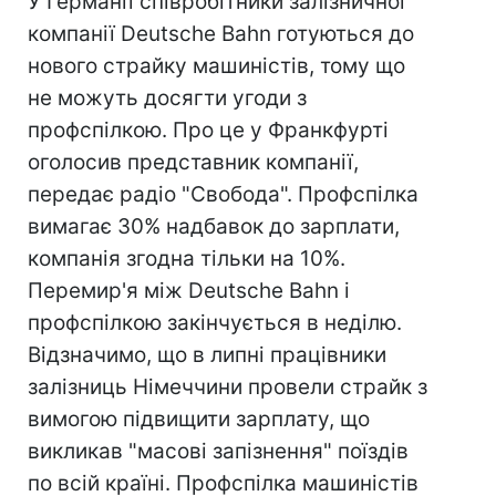
У Германії співробітники залізничної
компанії Deutsche Bahn готуються до
нового страйку машиністів, тому що
не можуть досягти угоди з
профспілкою. Про це у Франкфурті
оголосив представник компанії,
передає радіо "Свобода". Профспілка
вимагає 30% надбавок до зарплати,
компанія згодна тільки на 10%.
Перемир'я між Deutsche Bahn і
профспілкою закінчується в неділю.
Відзначимо, що в липні працівники
залізниць Німеччини провели страйк з
вимогою підвищити зарплату, що
викликав "масові запізнення" поїздів
по всій країні. Профспілка машиністів