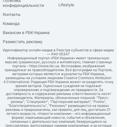
Политика
Lifestyle
конфиденциальности
Контакты
Команда
Вакансии в РБК-Украина
Разместить рекламу
Идентификатор онлайн-медиа в Реестре субъектов в сфере медиа
— R40-05347
Информационный портал «РБК-Украина» имеет трехязычную
версию (украинскую, русскую и английскую), главная страница
портала –
https://www.rbc.ua
. Фотографии, изображения
принадлежат их правообладателям. Все фотографии на Портале,
авторами которых являются журналисты РБК-Украина,
размещены на условиях лицензии Creative Commons Attribution
4.0 International. Редакция РБК-Украина может не разделять точку
зрения авторов. Оценочные суждения не подлежат
опровержению и подтверждению их правдивости. За
достоверность и содержание рекламы ответственность несет
рекламодатель. Материалы, обозначенные плашкой: "Пресс-
релизы", "Спецпроект", "Партнерский материал", "Promo",
"Благотворительность", "Резонанс" размещаются на правах
рекламы и предназначены, как правило, для лиц, достигших 21-
летнего возраста. «Новости компании» – это информационный
формат, охватывающий новости, события и объявления,
связанные с деятельностью компаний, базирующиеся на
прессрелизах, выпускаемых самими компаниями, и за которые