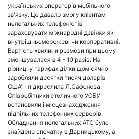
українських операторів мобільного
зв'язку. Це давало змогу клієнтам
нелегальних телефоністів
зараховувати міжнародні дзвінки як
внутрішньомережеві чи корпоративні.
Вартість хвилини розмови при цьому
зменшувалася в 4 - 10 разів. На
різниці у тарифах ділки щомісячно
заробляли десятки тисяч доларів
США"- пiдкреслила Л.Сафонова.
Співробітники столичного УСБУ
встановили i місцезнаходження
підпільних телефонних серверів.
Обладнання нелегальних АТС було
знайдено спочатку в Дарницькому, а