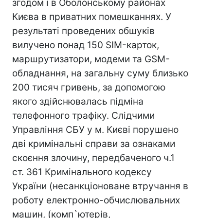
згодом і в Оболонському районах
Києва в приватних помешканнях. У
результаті проведених обшуків
вилучено понад 150 SIM-карток,
маршрутизатори, модеми та GSM-
обладнання, на загальну суму близько
200 тисяч гривень, за допомогою
якого здійснювалась підміна
телефонного трафіку. Слідчими
Управління СБУ у м. Києві порушено
дві кримінальні справи за ознаками
скоєння злочину, передбаченого ч.1
ст. 361 Кримінального кодексу
України (несанкціоноване втручання в
роботу електронно-обчислювальних
машин, (комп`ютерів,