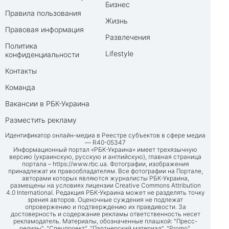
Бизнес
Правила пользования
Жизнь
Правовая информация
Развлечения
Политика
Lifestyle
конфиденциальности
Контакты
Команда
Вакансии в РБК-Украина
Разместить рекламу
Идентификатор онлайн-медиа в Реестре субъектов в сфере медиа
— R40-05347
Информационный портал «РБК-Украина» имеет трехязычную
версию (украинскую, русскую и английскую), главная страница
портала –
https://www.rbc.ua
. Фотографии, изображения
принадлежат их правообладателям. Все фотографии на Портале,
авторами которых являются журналисты РБК-Украина,
размещены на условиях лицензии Creative Commons Attribution
4.0 International. Редакция РБК-Украина может не разделять точку
зрения авторов. Оценочные суждения не подлежат
опровержению и подтверждению их правдивости. За
достоверность и содержание рекламы ответственность несет
рекламодатель. Материалы, обозначенные плашкой: "Пресс-
релизы", "Спецпроект", "Партнерский материал", "Promo",