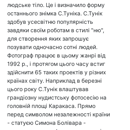
людське тіло. Це і визначило форму
останнього знімка С.Туніка. С.Тунік
здобув усесвітню популярність
завдяки своїм роботам в стилі "ню",
для створення яких запрошує
позувати одночасно сотні людей.
Фотограф працює в цьому жанрі від
1992 р., і протягом цього часу встиг
здійснити 65 таких проектів у різних
країнах світу. Наприклад в березні
цього року С.Тунік влаштував
грандіозну нудистську фотосесію на
головній площі Каракаса. Прямо
перед символом незалежності країни
- статуєю Симона Болівара -