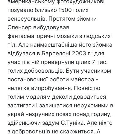
американському фотохудожникові
позувало близько 1500 голих
венесуельців. Протягом зйомки
Спенсер вибудовував
фантасмагоричні мозаїки з людських
тіл. Але наймасштабніша його зйомка
відбулася в Барселоні 2003 г.: для
участі в ній привернули цілих 7 тис.
голих добровольців. Бути учасником
постановочної роботи майстра -
нелегке випробування. Повністю
голим моделям деколи доводиться
застигати і залишатися нерухомими в
украй незручних позах понад годину,
здійснюючи задум С.Туніка. Але ніхто
з добровольців не скаржиться. А