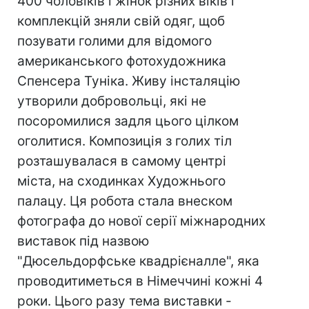
400 чоловіків і жінок різних віків і
комплекцій зняли свій одяг, щоб
позувати голими для відомого
американського фотохудожника
Спенсера Туніка. Живу інсталяцію
утворили добровольці, які не
посоромилися задля цього цілком
оголитися. Композиція з голих тіл
розташувалася в самому центрі
міста, на сходинках Художнього
палацу. Ця робота стала внеском
фотографа до нової серії міжнародних
виставок під назвою
"Дюсельдорфське квадрієналле", яка
проводитиметься в Німеччині кожні 4
роки. Цього разу тема виставки -