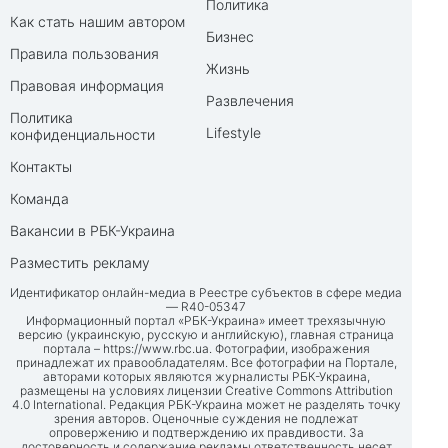
Политика
Как стать нашим автором
Бизнес
Правила пользования
Жизнь
Правовая информация
Развлечения
Политика
Lifestyle
конфиденциальности
Контакты
Команда
Вакансии в РБК-Украина
Разместить рекламу
Идентификатор онлайн-медиа в Реестре субъектов в сфере медиа
— R40-05347
Информационный портал «РБК-Украина» имеет трехязычную
версию (украинскую, русскую и английскую), главная страница
портала –
https://www.rbc.ua
. Фотографии, изображения
принадлежат их правообладателям. Все фотографии на Портале,
авторами которых являются журналисты РБК-Украина,
размещены на условиях лицензии Creative Commons Attribution
4.0 International. Редакция РБК-Украина может не разделять точку
зрения авторов. Оценочные суждения не подлежат
опровержению и подтверждению их правдивости. За
достоверность и содержание рекламы ответственность несет