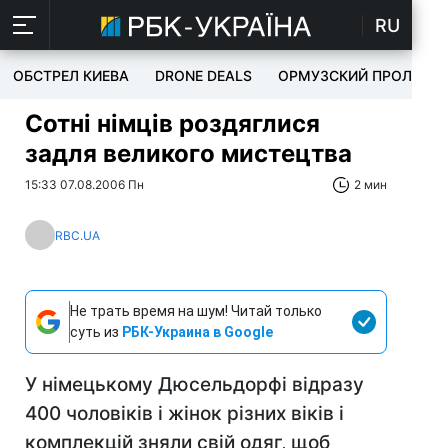
RU
ОБСТРЕЛ КИЕВА
DRONE DEALS
ОРМУЗСКИЙ ПРОЛИВ
Сотні німців роздяглися
задля великого мистецтва
15:33 07.08.2006 Пн
2 мин
RBC.UA
Не трать время на шум! Читай только
суть из
РБК-Украина в Google
У німецькому Дюсельдорфі відразу
400 чоловіків і жінок різних віків і
комплекцій зняли свій одяг, щоб