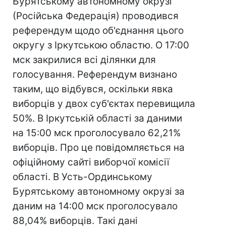
Бурятському автономному окрузі
(Російська Федерація) проводився
референдум щодо об'єднання цього
округу з Іркутською областю. О 17:00
мск закрилися всі ділянки для
голосування. Референдум визнано
таким, що відбувся, оскільки явка
виборців у двох суб'єктах перевищила
50%. В Іркутській області за даними
на 15:00 мск проголосувало 62,21%
виборців. Про це повідомляється на
офіційному сайті виборчої комісії
області. В Усть-Ординському
Бурятському автономному окрузі за
даним на 14:00 мск проголосувало
88,04% виборців. Такі дані