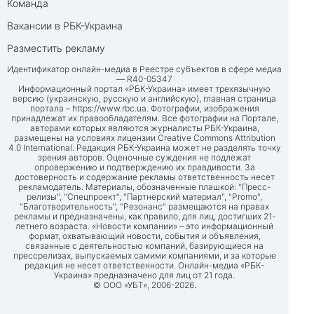
Команда
Вакансии в РБК-Украина
Разместить рекламу
Идентификатор онлайн-медиа в Реестре субъектов в сфере медиа
— R40-05347
Информационный портал «РБК-Украина» имеет трехязычную
версию (украинскую, русскую и английскую), главная страница
портала –
https://www.rbc.ua
. Фотографии, изображения
принадлежат их правообладателям. Все фотографии на Портале,
авторами которых являются журналисты РБК-Украина,
размещены на условиях лицензии Creative Commons Attribution
4.0 International. Редакция РБК-Украина может не разделять точку
зрения авторов. Оценочные суждения не подлежат
опровержению и подтверждению их правдивости. За
достоверность и содержание рекламы ответственность несет
рекламодатель. Материалы, обозначенные плашкой: "Пресс-
релизы", "Спецпроект", "Партнерский материал", "Promo",
"Благотворительность", "Резонанс" размещаются на правах
рекламы и предназначены, как правило, для лиц, достигших 21-
летнего возраста. «Новости компании» – это информационный
формат, охватывающий новости, события и объявления,
связанные с деятельностью компаний, базирующиеся на
прессрелизах, выпускаемых самими компаниями, и за которые
редакция не несет ответственности. Онлайн-медиа «РБК-
Украина» предназначено для лиц от 21 года.
© ООО «УБТ», 2006-2026.