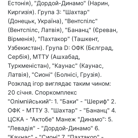
Естонія), "Дордой-Динамо" (Нарин,
Киргизія). Група З: "Шахтар"
(Донецьк, Україна), "Вентспілс"
(Вентспілс, Латвія), "Бананц" (Єреван,
Вірменія), "Пахтакор" (Ташкент,
Узбекистан). Група D: ОФК (Бєлград,
Сербія), МТТУ (Ашхабад,
Туркменістан), "Каунас" (Каунас,
Латвія), "Сионі" (Болнісі, Грузія).
Розклад ігор виглядає таким чином:
20 січня. Споркомплекс
"Олімпійський": 1. "Баки" - "Шериф" 2.
ОФК - МТТУ 3. "Шахтар" - "Бананц" 4.
ЦСКА - "Актобе" Манеж "Динамо": 5.
"Левадія" - "Дордой-Динамо" 6.
"Каунас" - "Сионі" 7. "Пахтакор" -