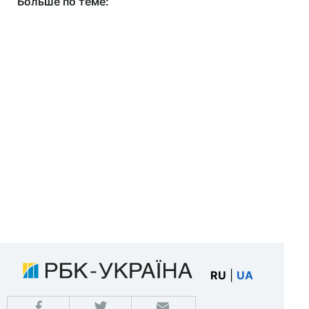
Больше по теме:
RU
|
UA