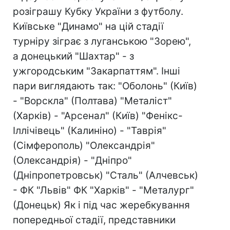
розіграшу Кубку України з футболу.
Київське "Динамо" на цій стадії
турніру зіграє з луганською "Зорею",
а донецький "Шахтар" - з
ужгородським "Закарпаттям". Інші
пари виглядають так: "Оболонь" (Київ)
- "Ворскла" (Полтава) "Металіст"
(Харків) - "Арсенал" (Київ) "Фенікс-
Іллічівець" (Калиніно) - "Таврія"
(Сімферополь) "Олександрія"
(Олександрія) - "Дніпро"
(Дніпропетровськ) "Сталь" (Алчевськ)
- ФК "Львів" ФК "Харків" - "Металург"
(Донецьк) Як і під час жеребкування
попередньої стадії, представники