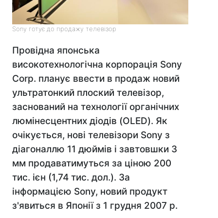
Sony готує до продажу телевізор
Провідна японська
високотехнологічна корпорація Sony
Corp. планує ввести в продаж новий
ультратонкий плоский телевізор,
заснований на технології органічних
люмінесцентних діодів (OLED). Як
очікується, нові телевізори Sony з
діагоналлю 11 дюймів і завтовшки 3
мм продаватимуться за ціною 200
тис. ієн (1,74 тис. дол.). За
інформацією Sony, новий продукт
з'явиться в Японії з 1 грудня 2007 р.