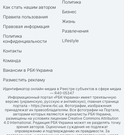
Политика
Как стать нашим автором
Бизнес
Правила пользования
Жизнь
Правовая информация
Развлечения
Политика
Lifestyle
конфиденциальности
Контакты
Команда
Вакансии в РБК-Украина
Разместить рекламу
Идентификатор онлайн-медиа в Реестре субъектов в сфере медиа
— R40-05347
Информационный портал «РБК-Украина» имеет трехязычную
версию (украинскую, русскую и английскую), главная страница
портала –
https://www.rbc.ua
. Фотографии, изображения
принадлежат их правообладателям. Все фотографии на Портале,
авторами которых являются журналисты РБК-Украина,
размещены на условиях лицензии Creative Commons Attribution
4.0 International. Редакция РБК-Украина может не разделять точку
зрения авторов. Оценочные суждения не подлежат
опровержению и подтверждению их правдивости. За