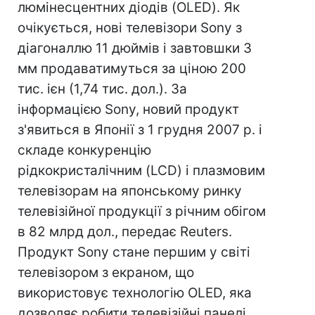
люмінесцентних діодів (OLED). Як
очікується, нові телевізори Sony з
діагоналлю 11 дюймів і завтовшки 3
мм продаватимуться за ціною 200
тис. ієн (1,74 тис. дол.). За
інформацією Sony, новий продукт
з'явиться в Японії з 1 грудня 2007 р. і
складе конкуренцію
рідкокристалічним (LCD) і плазмовим
телевізорам на японському ринку
телевізійної продукції з річним обігом
в 82 млрд дол., передає Reuters.
Продукт Sony стане першим у світі
телевізором з екраном, що
використовує технологію OLED, яка
дозволяє робити телевізійні панелі