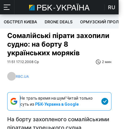
RU
ОБСТРЕЛ КИЕВА
DRONE DEALS
ОРМУЗСКИЙ ПРОЛИВ
Сомалійські пірати захопили
судно: на борту 8
українських моряків
11:51 17.12.2008 Ср
2 мин
RBC.UA
Не трать время на шум! Читай только
суть из
РБК-Украина в Google
На борту захопленого сомалійськими
піратами турецького судна