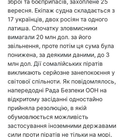
зброї та боєприпасів, захоплене 25
вересня. Екіпаж судна складається з
17 українців, двох росіян та одного
латиша. Спочатку зловмисники
вимагали 20 млн дол. за його
звільнення, проте потім ця сума була
понижена, за деякими даними, до 3
млн дол. Дії сомалійських піратів
викликають серйозне занепокоєння у
світової спільноти. Як повідомлялось,
напередодні Рада Безпеки ООН на
відкритому засіданні одностайно
прийняла резолюцію, в якій
обумовлюється можливість
застосування іноземними державами
сили проти піратів не тільки на морі,