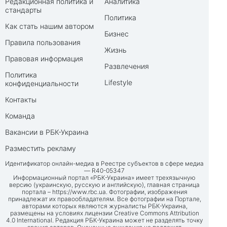
Редакционная политика и
Аналитика
стандарты
Политика
Как стать нашим автором
Бизнес
Правила пользования
Жизнь
Правовая информация
Развлечения
Политика
Lifestyle
конфиденциальности
Контакты
Команда
Вакансии в РБК-Украина
Разместить рекламу
Идентификатор онлайн-медиа в Реестре субъектов в сфере медиа
— R40-05347
Информационный портал «РБК-Украина» имеет трехязычную
версию (украинскую, русскую и английскую), главная страница
портала –
https://www.rbc.ua
. Фотографии, изображения
принадлежат их правообладателям. Все фотографии на Портале,
авторами которых являются журналисты РБК-Украина,
размещены на условиях лицензии Creative Commons Attribution
4.0 International. Редакция РБК-Украина может не разделять точку