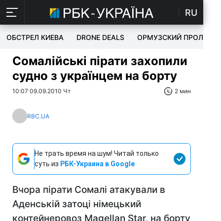
RU
ОБСТРЕЛ КИЕВА
DRONE DEALS
ОРМУЗСКИЙ ПРОЛИВ
Сомалійські пірати захопили
судно з українцем на борту
10:07 09.09.2010 Чт
2 мин
RBC.UA
Не трать время на шум! Читай только
суть из
РБК-Украина в Google
Вчора пірати Сомалі атакували в
Аденській затоці німецький
контейнеровоз Magellan Star, на борту