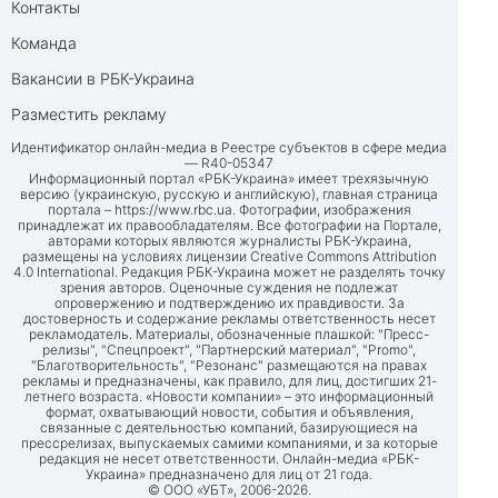
Контакты
Команда
Вакансии в РБК-Украина
Разместить рекламу
Идентификатор онлайн-медиа в Реестре субъектов в сфере медиа
— R40-05347
Информационный портал «РБК-Украина» имеет трехязычную
версию (украинскую, русскую и английскую), главная страница
портала –
https://www.rbc.ua
. Фотографии, изображения
принадлежат их правообладателям. Все фотографии на Портале,
авторами которых являются журналисты РБК-Украина,
размещены на условиях лицензии Creative Commons Attribution
4.0 International. Редакция РБК-Украина может не разделять точку
зрения авторов. Оценочные суждения не подлежат
опровержению и подтверждению их правдивости. За
достоверность и содержание рекламы ответственность несет
рекламодатель. Материалы, обозначенные плашкой: "Пресс-
релизы", "Спецпроект", "Партнерский материал", "Promo",
"Благотворительность", "Резонанс" размещаются на правах
рекламы и предназначены, как правило, для лиц, достигших 21-
летнего возраста. «Новости компании» – это информационный
формат, охватывающий новости, события и объявления,
связанные с деятельностью компаний, базирующиеся на
прессрелизах, выпускаемых самими компаниями, и за которые
редакция не несет ответственности. Онлайн-медиа «РБК-
Украина» предназначено для лиц от 21 года.
© ООО «УБТ», 2006-2026.