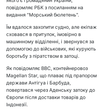
якого є громадянин України,
повідомляє РБК з посиланням на
видання "Морський бюлетень".
Їм вдалося захопити судно, але екіпаж
сховався в притулок, імовірно в
машинному відділенні, і звернувся за
допомогою до військових, які курують
боротьбу з піратством в затоці.
Як повідомляє BBC, контейнеровоз
Magellan Star, що плаває під прапором
держави Антігуа і Барбуда,
повертався через Аденську затоку до
Європи після доставки товарів до
Індонезії.