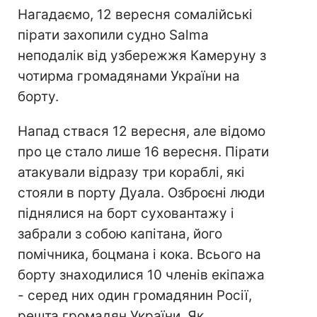
Нагадаємо, 12 вересня сомалійські
пірати захопили судно Salma
неподалік від узбережжя Камеруну з
чотирма громадянами України на
борту.
Напад ствася 12 вересня, але відомо
про це стало лише 16 вересня. Пірати
атакували відразу три кораблі, які
стояли в порту Дуала. Озброєні люди
піднялися на борт суховантажу і
забрали з собою капітана, його
помічника, боцмана і кока. Всього на
борту знаходилися 10 членів екіпажа
- серед них один громадянин Росії,
решта громадян України. Як