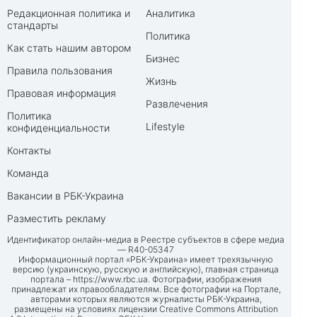
Редакционная политика и
Аналитика
стандарты
Политика
Как стать нашим автором
Бизнес
Правила пользования
Жизнь
Правовая информация
Развлечения
Политика
Lifestyle
конфиденциальности
Контакты
Команда
Вакансии в РБК-Украина
Разместить рекламу
Идентификатор онлайн-медиа в Реестре субъектов в сфере медиа
— R40-05347
Информационный портал «РБК-Украина» имеет трехязычную
версию (украинскую, русскую и английскую), главная страница
портала –
https://www.rbc.ua
. Фотографии, изображения
принадлежат их правообладателям. Все фотографии на Портале,
авторами которых являются журналисты РБК-Украина,
размещены на условиях лицензии Creative Commons Attribution