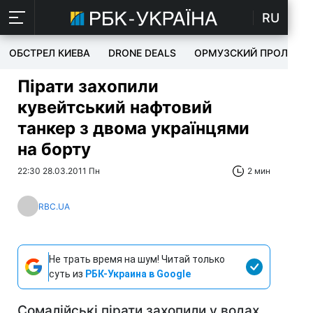
RU
ОБСТРЕЛ КИЕВА
DRONE DEALS
ОРМУЗСКИЙ ПРОЛИВ
Пірати захопили
кувейтський нафтовий
танкер з двома українцями
на борту
22:30 28.03.2011 Пн
2 мин
RBC.UA
Не трать время на шум! Читай только
суть из
РБК-Украина в Google
Сомалійські пірати захопили у водах