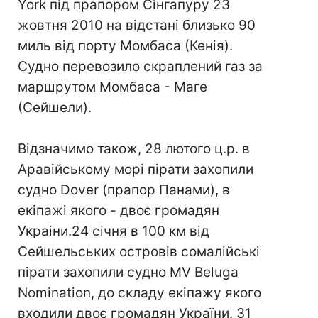
York під прапором Сінгапуру 23
жовтня 2010 на відстані близько 90
миль від порту Момбаса (Кенія).
Судно перевозило скраплений газ за
маршрутом Момбаса - Маге
(Сейшели).
Відзначимо також, 28 лютого ц.р. в
Аравійському морі пірати захопили
судно Dover (прапор Панами), в
екіпажі якого - двоє громадян
Украіни.24 січня в 100 км від
Сейшельських островів сомалійські
пірати захопили судно MV Beluga
Nomination, до складу екіпажу якого
входили двоє громадян України. 31