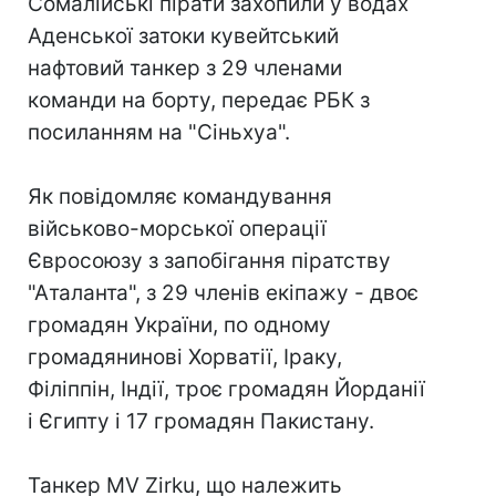
Сомалійські пірати захопили у водах
Аденської затоки кувейтський
нафтовий танкер з 29 членами
команди на борту, передає РБК з
посиланням на "Сіньхуа".
Як повідомляє командування
військово-морської операції
Євросоюзу з запобігання піратству
"Аталанта", з 29 членів екіпажу - двоє
громадян України, по одному
громадянинові Хорватії, Іраку,
Філіппін, Індії, троє громадян Йорданії
і Єгипту і 17 громадян Пакистану.
Танкер MV Zirku, що належить