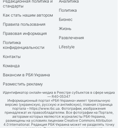
Редакционная политика и
Аналитика
стандарты
Политика
Как стать нашим автором
Бизнес
Правила пользования
Жизнь
Правовая информация
Развлечения
Политика
Lifestyle
конфиденциальности
Контакты
Команда
Вакансии в РБК-Украина
Разместить рекламу
Идентификатор онлайн-медиа в Реестре субъектов в сфере медиа
— R40-05347
Информационный портал «РБК-Украина» имеет трехязычную
версию (украинскую, русскую и английскую), главная страница
портала –
https://www.rbc.ua
. Фотографии, изображения
принадлежат их правообладателям. Все фотографии на Портале,
авторами которых являются журналисты РБК-Украина,
размещены на условиях лицензии Creative Commons Attribution
4.0 International. Редакция РБК-Украина может не разделять точку