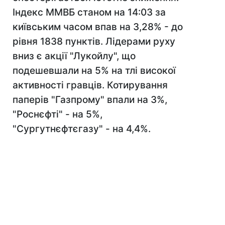
Індекс ММВБ станом на 14:03 за
київським часом впав на 3,28% - до
рівня 1838 пунктів. Лідерами руху
вниз є акції "Лукойлу", що
подешевшали на 5% на тлі високої
активності гравців. Котирування
паперів "Газпрому" впали на 3%,
"Роснєфті" - на 5%,
"Сургутнєфтєгазу" - на 4,4%.