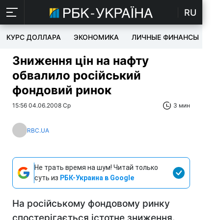
RU
КУРС ДОЛЛАРА
ЭКОНОМИКА
ЛИЧНЫЕ ФИНАНСЫ
T
Зниження цін на нафту
обвалило російський
фондовий ринок
15:56 04.06.2008 Ср
3 мин
RBC.UA
Не трать время на шум! Читай только
суть из
РБК-Украина в Google
На російському фондовому ринку
спостерігається істотне зниження.