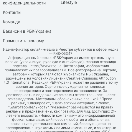
Lifestyle
конфиденциальности
Контакты
Команда
Вакансии в РБК-Украина
Разместить рекламу
Идентификатор онлайн-медиа в Реестре субъектов в сфере медиа
— R40-05347
Информационный портал «РБК-Украина» имеет трехязычную
версию (украинскую, русскую и английскую), главная страница
портала –
https://www.rbc.ua
. Фотографии, изображения
принадлежат их правообладателям. Все фотографии на Портале,
авторами которых являются журналисты РБК-Украина,
размещены на условиях лицензии Creative Commons Attribution
4.0 International. Редакция РБК-Украина может не разделять точку
зрения авторов. Оценочные суждения не подлежат
опровержению и подтверждению их правдивости. За
достоверность и содержание рекламы ответственность несет
рекламодатель. Материалы, обозначенные плашкой: "Пресс-
релизы", "Спецпроект", "Партнерский материал", "Promo",
"Благотворительность", "Резонанс" размещаются на правах
рекламы и предназначены, как правило, для лиц, достигших 21-
летнего возраста. «Новости компании» – это информационный
формат, охватывающий новости, события и объявления,
связанные с деятельностью компаний, базирующиеся на
прессрелизах, выпускаемых самими компаниями, и за которые
редакция не несет ответственности. Онлайн-медиа «РБК-