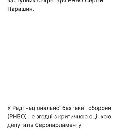
заступник секретаря РНБО Сергій
Парашин.
У Раді національної безпеки і оборони
(РНБО) не згодні з критичною оцінкою
депутатів Європарламенту