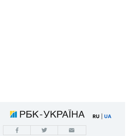
RU
|
UA