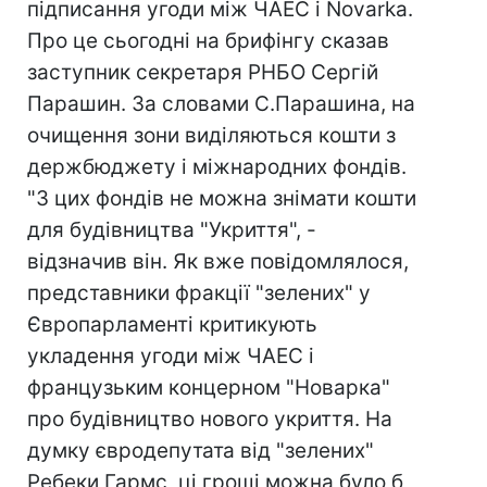
підписання угоди між ЧАЕС і Novarkа.
Про це сьогодні на брифінгу сказав
заступник секретаря РНБО Сергій
Парашин. За словами С.Парашина, на
очищення зони виділяються кошти з
держбюджету і міжнародних фондів.
"З цих фондів не можна знімати кошти
для будівництва "Укриття", -
відзначив він. Як вже повідомлялося,
представники фракції "зелених" у
Європарламенті критикують
укладення угоди між ЧАЕС і
французьким концерном "Новарка"
про будівництво нового укриття. На
думку євродепутата від "зелених"
Ребеки Гармс, ці гроші можна було б