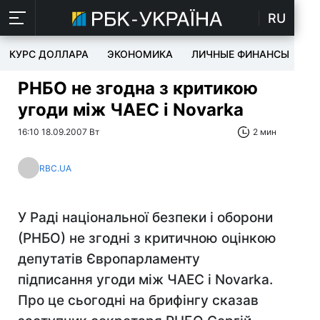
RU
КУРС ДОЛЛАРА
ЭКОНОМИКА
ЛИЧНЫЕ ФИНАНСЫ
T
РНБО не згодна з критикою
угоди між ЧАЕС і Novarkа
16:10 18.09.2007 Вт
2 мин
RBC.UA
У Раді національної безпеки і оборони
(РНБО) не згодні з критичною оцінкою
депутатів Європарламенту
підписання угоди між ЧАЕС і Novarkа.
Про це сьогодні на брифінгу сказав