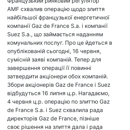
Французький ринковий регулятор
AMF схвалив операцію щодо злиття
найбільшої французької енергетичної
компанії Gaz de France S.a. і компанії
Suez S.a., що займається наданням
комунальних послуг. Про це йдеться в
опублікованій сьогодні, 16 червня,
сумісній заяві компаній. Тепер для
завершення операції її повинні
затвердити акціонери обох компаній.
Збори акціонерів Gaz de France і Suez
відбудуться 16 липня ц.р. Нагадаємо,
4 червня ц.р. операцію по злиттю Gaz
de France S.a. і Suez схвалила рада
директорів Gaz de France, пізніше
своє рішення на злиття дала і рада