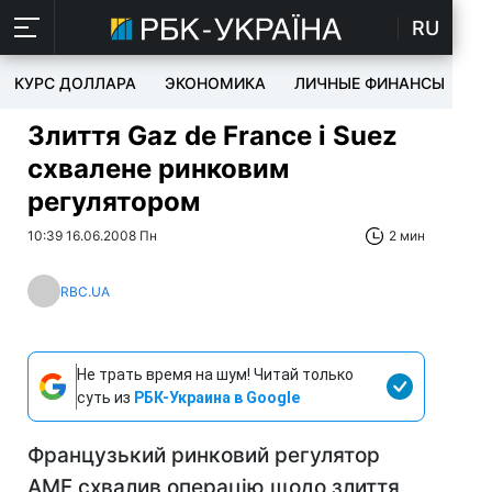
RU
КУРС ДОЛЛАРА
ЭКОНОМИКА
ЛИЧНЫЕ ФИНАНСЫ
T
Злиття Gaz de France і Suez
схвалене ринковим
регулятором
10:39 16.06.2008 Пн
2 мин
RBC.UA
Не трать время на шум! Читай только
суть из
РБК-Украина в Google
Французький ринковий регулятор
AMF схвалив операцію щодо злиття