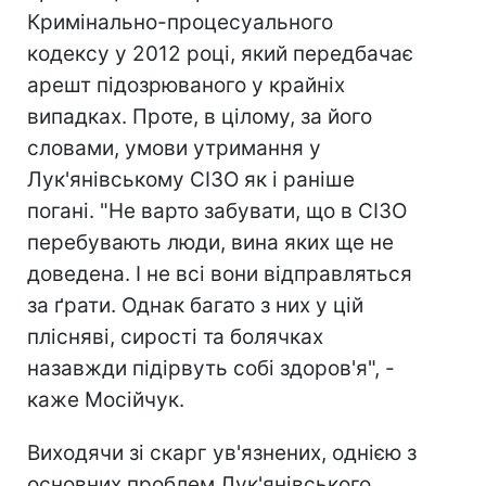
Кримінально-процесуального
кодексу у 2012 році, який передбачає
арешт підозрюваного у крайніх
випадках. Проте, в цілому, за його
словами, умови утримання у
Лук'янівському СІЗО як і раніше
погані. "Не варто забувати, що в СІЗО
перебувають люди, вина яких ще не
доведена. І не всі вони відправляться
за ґрати. Однак багато з них у цій
плісняві, сирості та болячках
назавжди підірвуть собі здоров'я", -
каже Мосійчук.
Виходячи зі скарг ув'язнених, однією з
основних проблем Лук'янівського