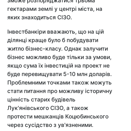
зможе розпоряджатися трьома
гектарами землі у центрі міста, на
яких знаходиться СІЗО.
Інвестбанкіри вважають, що на цій
ділянці краще було б побудувати
житло бізнес-класу. Однак залучити
бізнес можливо буде тільки за умови,
якщо сума їх інвестицій
на проект не
буде перевищувати 5-10 млн доларів.
Проблемними точками також можуть
стати питання про можливу історичн
у
цінн
ість старих будівель
Лук'янівського СІЗО, а також
протести мешканців Коцюбинського
через сусідство з ув'язненими.