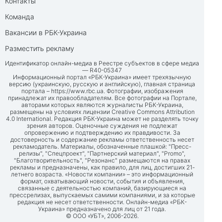
Контакты
Команда
Вакансии в РБК-Украина
Разместить рекламу
Идентификатор онлайн-медиа в Реестре субъектов в сфере медиа
— R40-05347
Информационный портал «РБК-Украина» имеет трехязычную
версию (украинскую, русскую и английскую), главная страница
портала –
https://www.rbc.ua
. Фотографии, изображения
принадлежат их правообладателям. Все фотографии на Портале,
авторами которых являются журналисты РБК-Украина,
размещены на условиях лицензии Creative Commons Attribution
4.0 International. Редакция РБК-Украина может не разделять точку
зрения авторов. Оценочные суждения не подлежат
опровержению и подтверждению их правдивости. За
достоверность и содержание рекламы ответственность несет
рекламодатель. Материалы, обозначенные плашкой: "Пресс-
релизы", "Спецпроект", "Партнерский материал", "Promo",
"Благотворительность", "Резонанс" размещаются на правах
рекламы и предназначены, как правило, для лиц, достигших 21-
летнего возраста. «Новости компании» – это информационный
формат, охватывающий новости, события и объявления,
связанные с деятельностью компаний, базирующиеся на
прессрелизах, выпускаемых самими компаниями, и за которые
редакция не несет ответственности. Онлайн-медиа «РБК-
Украина» предназначено для лиц от 21 года.
© ООО «УБТ», 2006-2026.