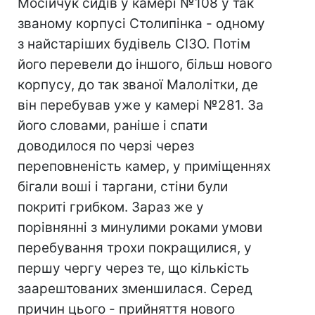
Мосійчук сидів у камері №108 у так
званому корпусі Столипінка - одному
з найстаріших будівель СІЗО. Потім
його перевели до іншого, більш нового
корпусу, до так званої Малолітки, де
він перебував уже у камері №281. За
його словами, раніше і спати
доводилося по черзі через
переповненість камер, у приміщеннях
бігали воші і таргани, стіни були
покриті грибком. Зараз же у
порівнянні з минулими роками умови
перебування трохи покращилися, у
першу чергу через те, що кількість
заарештованих зменшилася. Серед
причин цього - прийняття нового