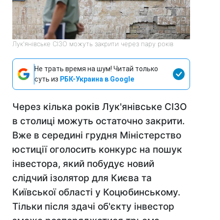
Лук'янівське СІЗО можуть закрити через пару років
Не трать время на шум! Читай только
суть из
РБК-Украина в Google
Через кілька років Лук'янівськ
е СІЗО
в столиці можуть остаточно закрити.
Вже в середині грудня Міністерство
юстиції оголосить конкурс на пошук
інвестора, який побудує новий
слідчий ізолятор для Києва та
Київської області у Коцюбинському.
Тільки після здачі об'єкту інвестор