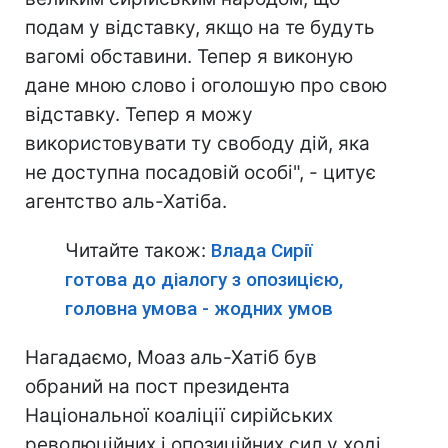
подам у відставку, якщо на те будуть
вагомі обставини. Тепер я виконую
дане мною слово і оголошую про свою
відставку. Тепер я можу
використовувати ту свободу дій, яка
не доступна посадовій особі", - цитує
агентство аль-Хатіба.
Читайте також:
Влада Сирії
готова до діалогу з опозицією,
головна умова - жодних умов
Нагадаємо, Моаз аль-Хатіб був
обраний на пост президента
Національної коаліції сирійських
революційних і опозиційних сил у ході