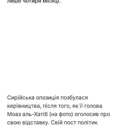
лише чотири місяці.
Сирійська опозиція позбулася
керівництва, після того, як її голова
Моаз аль-Хатіб (на фото) оголосив про
свою відставку. Свій пост політик