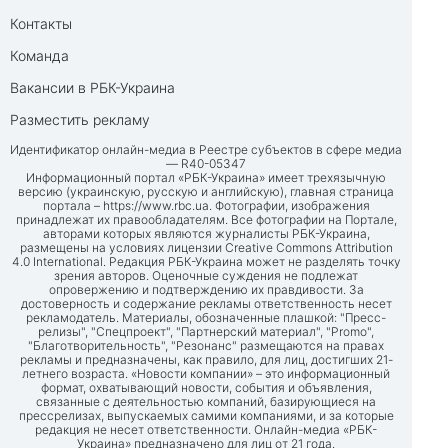
Контакты
Команда
Вакансии в РБК-Украина
Разместить рекламу
Идентификатор онлайн-медиа в Реестре субъектов в сфере медиа
— R40-05347
Информационный портал «РБК-Украина» имеет трехязычную
версию (украинскую, русскую и английскую), главная страница
портала –
https://www.rbc.ua
. Фотографии, изображения
принадлежат их правообладателям. Все фотографии на Портале,
авторами которых являются журналисты РБК-Украина,
размещены на условиях лицензии Creative Commons Attribution
4.0 International. Редакция РБК-Украина может не разделять точку
зрения авторов. Оценочные суждения не подлежат
опровержению и подтверждению их правдивости. За
достоверность и содержание рекламы ответственность несет
рекламодатель. Материалы, обозначенные плашкой: "Пресс-
релизы", "Спецпроект", "Партнерский материал", "Promo",
"Благотворительность", "Резонанс" размещаются на правах
рекламы и предназначены, как правило, для лиц, достигших 21-
летнего возраста. «Новости компании» – это информационный
формат, охватывающий новости, события и объявления,
связанные с деятельностью компаний, базирующиеся на
прессрелизах, выпускаемых самими компаниями, и за которые
редакция не несет ответственности. Онлайн-медиа «РБК-
Украина» предназначено для лиц от 21 года.