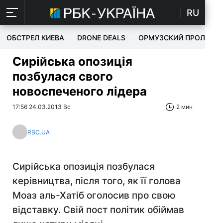
RU
ОБСТРЕЛ КИЕВА
DRONE DEALS
ОРМУЗСКИЙ ПРОЛИВ
Сирійська опозиція
позбулася свого
новоспеченого лідера
17:56 24.03.2013 Вс
2 мин
RBC.UA
Сирійська опозиція позбулася
керівництва, після того, як її голова
Моаз аль-Хатіб оголосив про свою
відставку. Свій пост політик обіймав