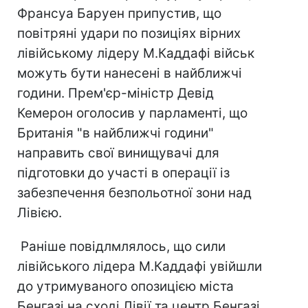
Франсуа Баруен припустив, що
повітряні удари по позиціях вірних
лівійському лідеру М.Каддафі військ
можуть бути нанесені в найближчі
години. Прем'єр-міністр Девід
Кемерон оголосив у парламенті, що
Британія "в найближчі години"
направить свої винищувачі для
підготовки до участі в операції із
забезпечення безпольотної зони над
Лівією.
Раніше повідлмлялось, що сили
лівійського лідера М.Каддафі увійшли
до утримуваного опозицією міста
Бенгазі на сході Лівії та центр Бенгазі