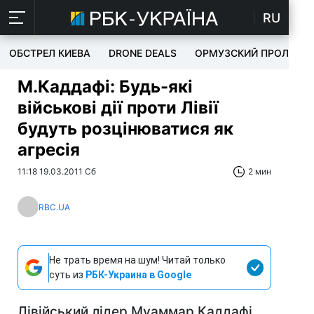
RU
ОБСТРЕЛ КИЕВА
DRONE DEALS
ОРМУЗСКИЙ ПРОЛИВ
М.Каддафі: Будь-які
військові дії проти Лівії
будуть розцінюватися як
агресія
11:18 19.03.2011 Сб
2 мин
RBC.UA
Не трать время на шум! Читай только
суть из
РБК-Украина в Google
Лівійський лідер Муаммар Каддафі