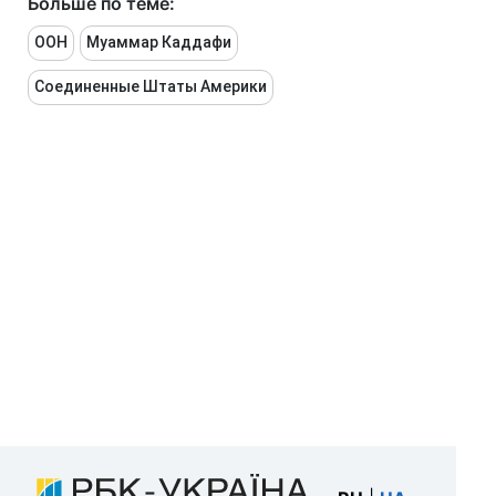
Больше по теме:
ООН
Муаммар Каддафи
Соединенные Штаты Америки