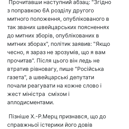
Прочитавши наступний абзац: "Згідно
з поправкою 6А розділу другого
митного положення, опублікованого в
так званих швейцарських поясненнях
до митних зборів, опублікованих в
митних зборах", політик заявив: "Якщо
чесно, я зараз не зрозумів, що я вам
прочитав". Після цього він ледь не
втратив рівновагу, пише "Російська
газета", а швейцарські депутати
почали реагувати на кожне слово і
жест міністра сміхом і
аплодисментами.
Пізніше Х.-Р.Мерц признався, що до
справжньої істерики його довів