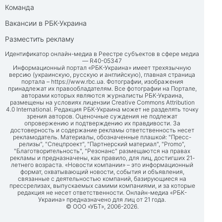
Команда
Вакансии в РБК-Украина
Разместить рекламу
Идентификатор онлайн-медиа в Реестре субъектов в сфере медиа
— R40-05347
Информационный портал «РБК-Украина» имеет трехязычную
версию (украинскую, русскую и английскую), главная страница
портала –
https://www.rbc.ua
. Фотографии, изображения
принадлежат их правообладателям. Все фотографии на Портале,
авторами которых являются журналисты РБК-Украина,
размещены на условиях лицензии Creative Commons Attribution
4.0 International. Редакция РБК-Украина может не разделять точку
зрения авторов. Оценочные суждения не подлежат
опровержению и подтверждению их правдивости. За
достоверность и содержание рекламы ответственность несет
рекламодатель. Материалы, обозначенные плашкой: "Пресс-
релизы", "Спецпроект", "Партнерский материал", "Promo",
"Благотворительность", "Резонанс" размещаются на правах
рекламы и предназначены, как правило, для лиц, достигших 21-
летнего возраста. «Новости компании» – это информационный
формат, охватывающий новости, события и объявления,
связанные с деятельностью компаний, базирующиеся на
прессрелизах, выпускаемых самими компаниями, и за которые
редакция не несет ответственности. Онлайн-медиа «РБК-
Украина» предназначено для лиц от 21 года.
© ООО «УБТ», 2006-2026.