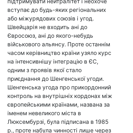
підтримувати нейтралітет і неохоче
вступає до будь-яких регіональних
або міжурядових союзів і угод.
Швейцарія не входить ані до
Євросоюз, ані до якого-небудь
військового альянсу. Проте останнім
часом керівництво країни узяло курс
на інтенсивнішу інтеграцію в ЄС,
одним з проявів якої стало
приєднання до Шенгенської угоди.
Шенгенська угода про прикордонний
контроль на внутрішніх кордонах між
європейськими країнами, названа за
іменем невеликого міста в
Люксембурзі, була підписана в 1985
р., проте набула чинності лише через