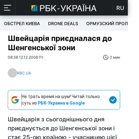
RU
ОБСТРЕЛ КИЕВА
DRONE DEALS
ОРМУЗСКИЙ ПРОЛИВ
Швейцарія приєдналася до
Шенгенської зони
08:38 12.12.2008 Пт
2 мин
RBC.UA
Не трать время на шум! Читай только
суть из
РБК-Украина в Google
Швейцарія з сьогоднішнього дня
приєднується до Шенгенської зони і
стає 25-ою країною - учасницею цієї