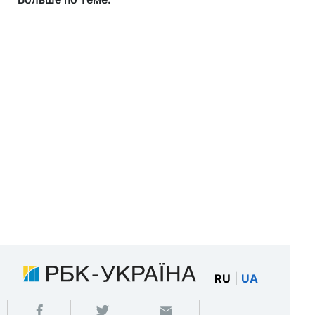
RU
|
UA