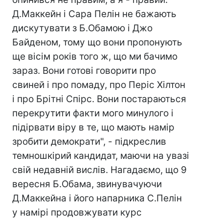
Д.Маккейн і Сара Пелін не бажають
дискутувати з Б.Обамою і Джо
Байденом, тому що вони пропонують
ще вісім років того ж, що ми бачимо
зараз. Вони готові говорити про
свиней і про помаду, про Періс Хілтон
і про Брітні Спірс. Вони постараються
перекрутити факти мого минулого і
підірвати віру в те, що мають намір
зробити демократи", - підкреслив
темношкірий кандидат, маючи на увазі
свій недавній вислів. Нагадаємо, що 9
вересня Б.Обама, звинувачуючи
Д.Маккейна і його напарника С.Пелін
у намірі продовжувати курс