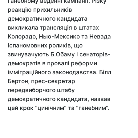
ганебному веденні кампанії. Різку
реакцію прихильників
демократичного кандидата
викликала трансляція в штатах
Колорадо, Нью-Мексико та Невада
іспаномовних роликів, що
звинувачують Б.Обаму і сенаторів-
демократів в провалі реформи
імміграційного законодавства. Білл
Бертон, прес-секретар
передвиборчого штабу
демократичного кандидата, назвав
цей крок "цинічним" та "ганебним".