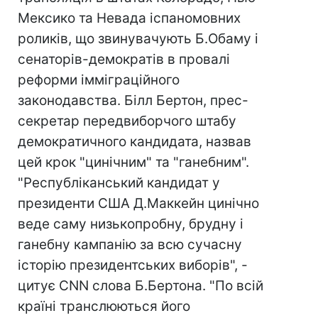
Мексико та Невада іспаномовних
роликів, що звинувачують Б.Обаму і
сенаторів-демократів в провалі
реформи імміграційного
законодавства. Білл Бертон, прес-
секретар передвиборчого штабу
демократичного кандидата, назвав
цей крок "цинічним" та "ганебним".
"Республіканський кандидат у
президенти США Д.Маккейн цинічно
веде саму низькопробну, брудну і
ганебну кампанію за всю сучасну
історію президентських виборів", -
цитує CNN слова Б.Бертона. "По всій
країні транслюються його