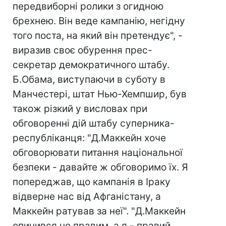
передвиборні ролики з огидною
брехнею. Він веде кампанію, негідну
того поста, на який він претендує", -
виразив своє обурення прес-
секретар демократичного штабу.
Б.Обама, виступаючи в суботу в
Манчестері, штат Нью-Хемпшир, був
також різкий у висловах при
обговоренні дій штабу суперника-
республіканця: "Д.Маккейн хоче
обговорювати питання національної
безпеки - давайте ж обговоримо їх. Я
попереджав, що кампанія в Іраку
відверне нас від Афганістану, а
Маккейн ратував за неї". "Д.Маккейн
опинився не правим, а я - правий.