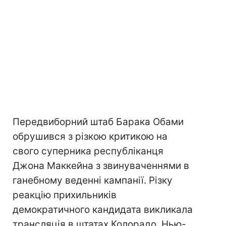
Передвиборний штаб Барака Обами
обрушився з різкою критикою на
свого суперника республіканця
Джона Маккейна з звинуваченнями в
ганебному веденні кампанії. Різку
реакцію прихильників
демократичного кандидата викликала
трансляція в штатах Колорадо, Нью-