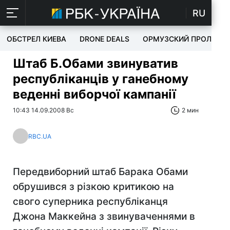
RU
ОБСТРЕЛ КИЕВА
DRONE DEALS
ОРМУЗСКИЙ ПРОЛИВ
Штаб Б.Обами звинуватив
республіканців у ганебному
веденні виборчої кампанії
10:43 14.09.2008 Вс
2 мин
RBC.UA
Передвиборний штаб Барака Обами
обрушився з різкою критикою на
свого суперника республіканця
Джона Маккейна з звинуваченнями в