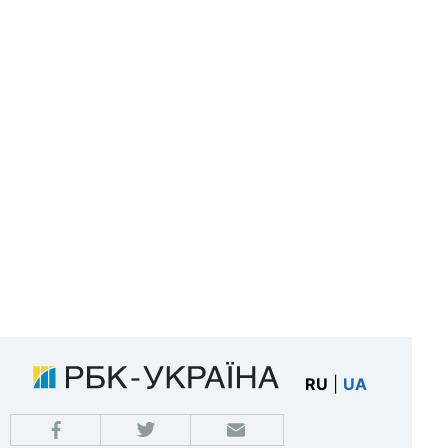
RU
|
UA