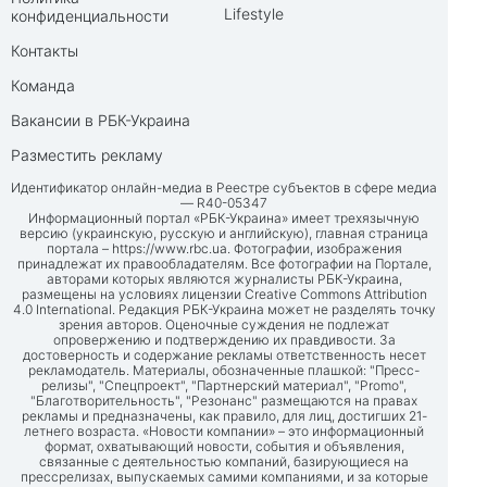
Lifestyle
конфиденциальности
Контакты
Команда
Вакансии в РБК-Украина
Разместить рекламу
Идентификатор онлайн-медиа в Реестре субъектов в сфере медиа
— R40-05347
Информационный портал «РБК-Украина» имеет трехязычную
версию (украинскую, русскую и английскую), главная страница
портала –
https://www.rbc.ua
. Фотографии, изображения
принадлежат их правообладателям. Все фотографии на Портале,
авторами которых являются журналисты РБК-Украина,
размещены на условиях лицензии Creative Commons Attribution
4.0 International. Редакция РБК-Украина может не разделять точку
зрения авторов. Оценочные суждения не подлежат
опровержению и подтверждению их правдивости. За
достоверность и содержание рекламы ответственность несет
рекламодатель. Материалы, обозначенные плашкой: "Пресс-
релизы", "Спецпроект", "Партнерский материал", "Promo",
"Благотворительность", "Резонанс" размещаются на правах
рекламы и предназначены, как правило, для лиц, достигших 21-
летнего возраста. «Новости компании» – это информационный
формат, охватывающий новости, события и объявления,
связанные с деятельностью компаний, базирующиеся на
прессрелизах, выпускаемых самими компаниями, и за которые