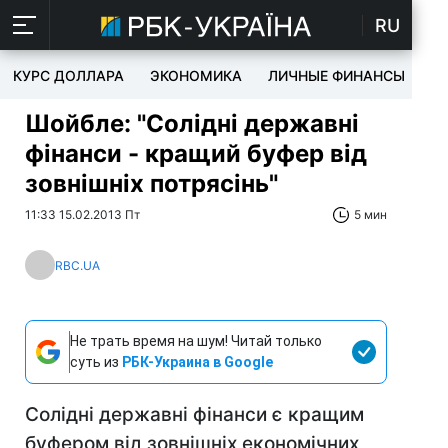
RU
КУРС ДОЛЛАРА
ЭКОНОМИКА
ЛИЧНЫЕ ФИНАНСЫ
T
Шойбле: "Солідні державні
фінанси - кращий буфер від
зовнішніх потрясінь"
11:33 15.02.2013 Пт
5 мин
RBC.UA
Не трать время на шум! Читай только
суть из
РБК-Украина в Google
Солідні державні фінанси є кращим
буфером від зовнішніх економічних