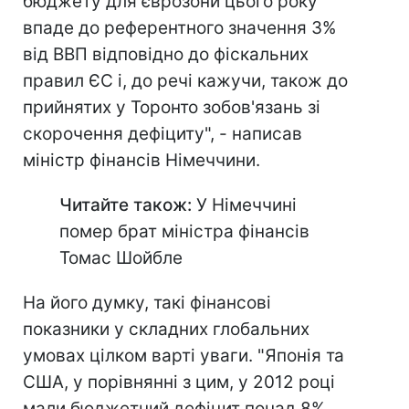
бюджету для єврозони цього року
впаде до референтного значення 3%
від ВВП відповідно до фіскальних
правил ЄС і, до речі кажучи, також до
прийнятих у Торонто зобов'язань зі
скорочення дефіциту", - написав
міністр фінансів Німеччини.
Читайте також:
У Німеччині
помер брат міністра фінансів
Томас Шойбле
На його думку, такі фінансові
показники у складних глобальних
умовах цілком варті уваги. "Японія та
США, у порівнянні з цим, у 2012 році
мали бюджетний дефіцит понад 8%