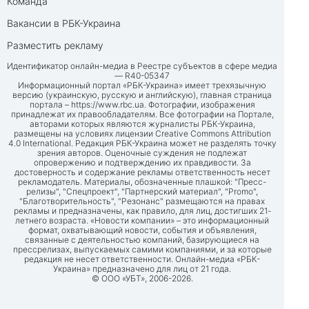
Команда
Вакансии в РБК-Украина
Разместить рекламу
Идентификатор онлайн-медиа в Реестре субъектов в сфере медиа
— R40-05347
Информационный портал «РБК-Украина» имеет трехязычную
версию (украинскую, русскую и английскую), главная страница
портала –
https://www.rbc.ua
. Фотографии, изображения
принадлежат их правообладателям. Все фотографии на Портале,
авторами которых являются журналисты РБК-Украина,
размещены на условиях лицензии Creative Commons Attribution
4.0 International. Редакция РБК-Украина может не разделять точку
зрения авторов. Оценочные суждения не подлежат
опровержению и подтверждению их правдивости. За
достоверность и содержание рекламы ответственность несет
рекламодатель. Материалы, обозначенные плашкой: "Пресс-
релизы", "Спецпроект", "Партнерский материал", "Promo",
"Благотворительность", "Резонанс" размещаются на правах
рекламы и предназначены, как правило, для лиц, достигших 21-
летнего возраста. «Новости компании» – это информационный
формат, охватывающий новости, события и объявления,
связанные с деятельностью компаний, базирующиеся на
прессрелизах, выпускаемых самими компаниями, и за которые
редакция не несет ответственности. Онлайн-медиа «РБК-
Украина» предназначено для лиц от 21 года.
© ООО «УБТ», 2006-2026.