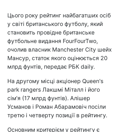
Цього року рейтинг найбагатших осіб
у світі британського футболу, який
становить провідне британське
футбольне видання FourFourTwo,
очолив власник Manchester City шейх
Мансур, статок якого оцінюється 20
млрд фунтів, передає РБК daily.
На другому місці акціонер Queen's
park rangers Лакшмі Міталл і його
сім'я (17 млрд фунтів). Алішер
Усманов і Роман Абарамовіч посіли
третю і четверту позиції в рейтингу.
Основним критерієм у рейтингу є