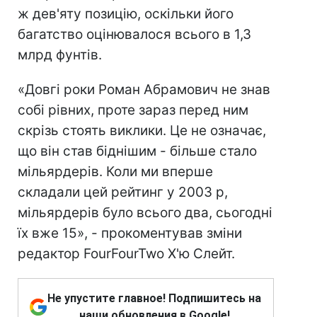
ж дев'яту позицію, оскільки його
багатство оцінювалося всього в 1,3
млрд фунтів.
«Довгі роки Роман Абрамович не знав
собі рівних, проте зараз перед ним
скрізь стоять виклики. Це не означає,
що він став біднішим - більше стало
мільярдерів. Коли ми вперше
складали цей рейтинг у 2003 р,
мільярдерів було всього два, сьогодні
їх вже 15», - прокоментував зміни
редактор FourFourTwo Х'ю Слейт.
Не упустите главное! Подпишитесь на
наши обновления в Google!