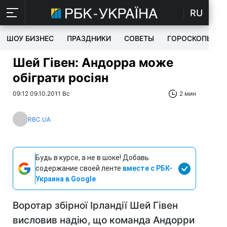
RU
ШОУ БИЗНЕС
ПРАЗДНИКИ
СОВЕТЫ
ГОРОСКОПЫ
Шей Гівен: Андорра може
обіграти росіян
09:12 09.10.2011 Вс
2 мин
RBC.UA
Будь в курсе, а не в шоке! Добавь
содержание своей ленте
вместе с РБК-
Украина в Google
Воротар збірної Ірландії Шей Гівен
висловив надію, що команда Андорри