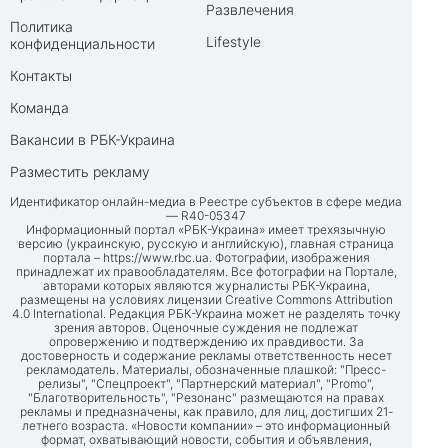
Развлечения
Политика
Lifestyle
конфиденциальности
Контакты
Команда
Вакансии в РБК-Украина
Разместить рекламу
Идентификатор онлайн-медиа в Реестре субъектов в сфере медиа
— R40-05347
Информационный портал «РБК-Украина» имеет трехязычную
версию (украинскую, русскую и английскую), главная страница
портала –
https://www.rbc.ua
. Фотографии, изображения
принадлежат их правообладателям. Все фотографии на Портале,
авторами которых являются журналисты РБК-Украина,
размещены на условиях лицензии Creative Commons Attribution
4.0 International. Редакция РБК-Украина может не разделять точку
зрения авторов. Оценочные суждения не подлежат
опровержению и подтверждению их правдивости. За
достоверность и содержание рекламы ответственность несет
рекламодатель. Материалы, обозначенные плашкой: "Пресс-
релизы", "Спецпроект", "Партнерский материал", "Promo",
"Благотворительность", "Резонанс" размещаются на правах
рекламы и предназначены, как правило, для лиц, достигших 21-
летнего возраста. «Новости компании» – это информационный
формат, охватывающий новости, события и объявления,