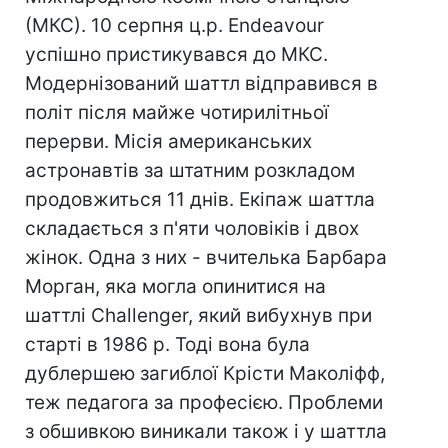
(МКС). 10 серпня ц.р. Endeavour
успішно пристикувався до МКС.
Модернізований шаттл відправився в
політ після майже чотирилітньої
перерви. Місія американських
астронавтів за штатним розкладом
продовжиться 11 днів. Екіпаж шаттла
складається з п'яти чоловіків і двох
жінок. Одна з них - вчителька Барбара
Морган, яка могла опинитися на
шаттлі Challenger, який вибухнув при
старті в 1986 р. Тоді вона була
дублершею загиблої Крісти Маколіфф,
теж педагога за професією. Проблеми
з обшивкою виникали також і у шаттла