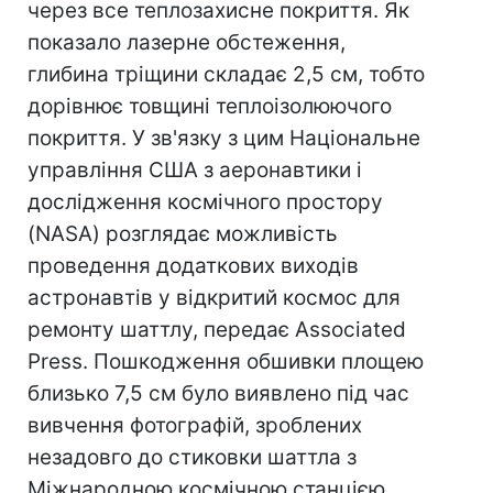
через все теплозахисне покриття. Як
показало лазерне обстеження,
глибина тріщини складає 2,5 см, тобто
дорівнює товщині теплоізолюючого
покриття. У зв'язку з цим Національне
управління США з аеронавтики і
дослідження космічного простору
(NASA) розглядає можливість
проведення додаткових виходів
астронавтів у відкритий космос для
ремонту шаттлу, передає Associated
Press. Пошкодження обшивки площею
близько 7,5 см було виявлено під час
вивчення фотографій, зроблених
незадовго до стиковки шаттла з
Міжнародною космічною станцією