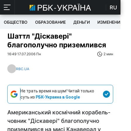
RU
ОБЩЕСТВО
ОБРАЗОВАНИЕ
ДЕНЬГИ
ИЗМЕНЕНИЯ
Шаттл "Діскавері"
благополучно приземлився
16:49 17.07.2006 Пн
2 мин
RBC.UA
Не трать время на шум! Читай только
суть из
РБК-Украина в Google
Американський космічний корабель-
човник "Діскавері" благополучно
приземлився на мисі Канаверал у