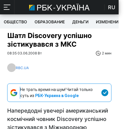
RU
ОБЩЕСТВО
ОБРАЗОВАНИЕ
ДЕНЬГИ
ИЗМЕНЕНИЯ
Шатл Discovery успішно
зістикувався з МКС
08:35 03.06.2008 Вт
2 мин
RBC.UA
Не трать время на шум! Читай только
суть из
РБК-Украина в Google
Напередодні увечері американський
космічний човник Discovery успішно
зістикувався з Міжнародною