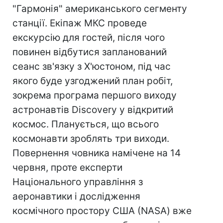
"Гармонія" американського сегменту
станції. Екіпаж МКС проведе
екскурсію для гостей, після чого
повинен відбутися запланований
сеанс зв'язку з Х'юстоном, під час
якого буде узгоджений план робіт,
зокрема програма першого виходу
астронавтів Discovery у відкритий
космос. Планується, що всього
космонавти зроблять три виходи.
Повернення човника намічене на 14
червня, проте експерти
Національного управління з
аеронавтики і дослідження
космічного простору США (NASA) вже