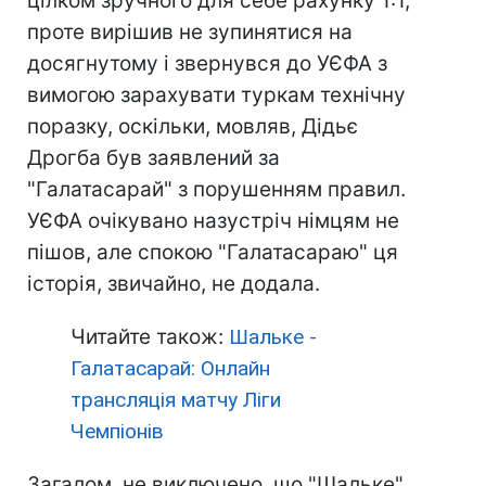
цілком зручного для себе рахунку 1:1,
проте вирішив не зупинятися на
досягнутому і звернувся до УЄФА з
вимогою зарахувати туркам технічну
поразку, оскільки, мовляв, Дідьє
Дрогба був заявлений за
"Галатасарай" з порушенням правил.
УЄФА очікувано назустріч німцям не
пішов, але спокою "Галатасараю" ця
історія, звичайно, не додала.
Читайте також:
Шальке -
Галатасарай: Онлайн
трансляція матчу Ліги
Чемпіонів
Загалом, не виключено, що "Шальке"