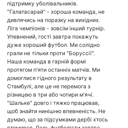
підтримку уболівальників.
"Галатасарай" - хороша команда, не
дивлячись на поразку на вихідних.
Ліга чемпіонів - зовсім інший турнір.
Упевнений, гості завтра покажуть
дуже хороший футбол. Ми солідно
грали не тільки проти "Боруссії".
Наша команда в гарній формі
протягом п'яти останніх матчів. Ми
домоглися гідного результату в
Стамбулі, але це не перемога з
різницею в три або чотири м'ячі.
"Шальке" довго і тяжко працював,
щоб знайти нинішню впевненість. Не
думаю, що за підсумками дербі хтось
втомився. Ледь футболісти завтра