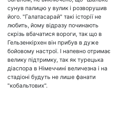
сунув палицю у вулик і розворушив
його. "Галатасарай" такі історії не
любить, йому відразу починають
скрізь вбачатися вороги, так що в
Гельзенкірхен він прибув в дуже
бойовому настрої. І напевно отримає
велику підтримку, так як турецька
діаспора в Німеччині величезна і на
стадіоні будуть не лише фанати
"кобальтових".