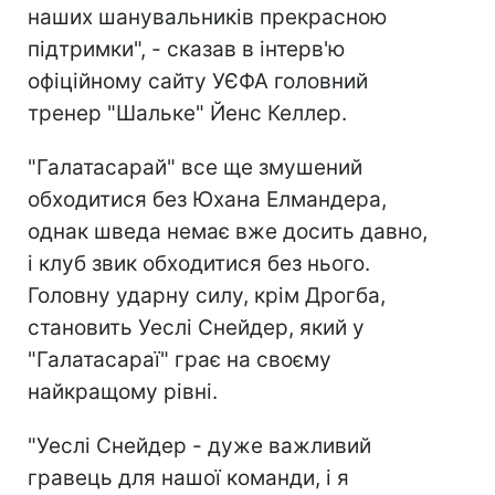
наших шанувальників прекрасною
підтримки", - сказав в інтерв'ю
офіційному сайту УЄФА головний
тренер "Шальке" Йенс Келлер.
"Галатасарай" все ще змушений
обходитися без Юхана Елмандера,
однак шведа немає вже досить давно,
і клуб звик обходитися без нього.
Головну ударну силу, крім Дрогба,
становить Уеслі Снейдер, який у
"Галатасараї" грає на своєму
найкращому рівні.
"Уеслі Снейдер - дуже важливий
гравець для нашої команди, і я