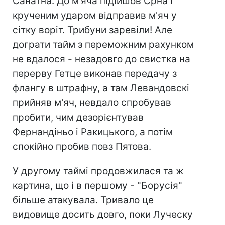
Санатна. До м'яча підійшов Срна і
крученим ударом відправив м'яч у
сітку воріт. Трибуни заревіли! Але
дограти тайм з переможним рахунком
не вдалося - незадовго до свистка на
перерву Гетце виконав передачу з
флангу в штрафну, а там Левандовскі
прийняв м'яч, невдало спробував
пробити, чим дезорієнтував
Фернандіньо і Ракицького, а потім
спокійно пробив повз Пятова.
У другому таймі продовжилася та ж
картина, що і в першому - "Борусія"
більше атакувала. Тривало це
видовище досить довго, поки Луческу