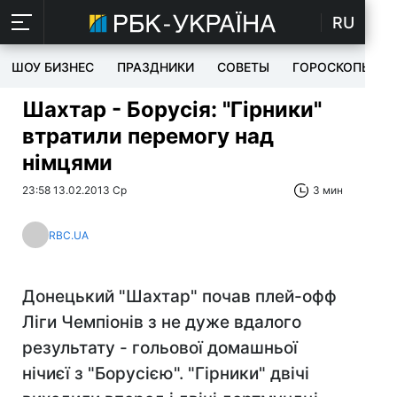
RU
ШОУ БИЗНЕС
ПРАЗДНИКИ
СОВЕТЫ
ГОРОСКОПЫ
Шахтар - Борусія: "Гірники"
втратили перемогу над
німцями
23:58 13.02.2013 Ср
3 мин
RBC.UA
Донецький "Шахтар" почав плей-офф
Ліги Чемпіонів з не дуже вдалого
результату - гольової домашньої
нічиєї з "Борусією". "Гірники" двічі