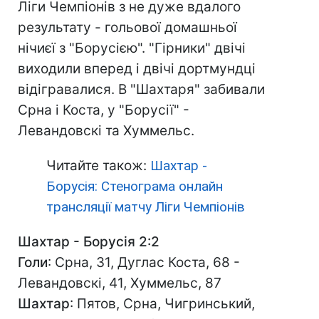
Ліги Чемпіонів з не дуже вдалого
результату - гольової домашньої
нічиєї з "Борусією". "Гірники" двічі
виходили вперед і двічі дортмундці
відігравалися. В "Шахтаря" забивали
Срна і Коста, у "Борусії" -
Левандовскі та Хуммельс.
Читайте також:
Шахтар -
Борусія: Стенограма онлайн
трансляції матчу Ліги Чемпіонів
Шахтар - Борусія 2:2
Голи
: Срна, 31, Дуглас Коста, 68 -
Левандовскі, 41, Хуммельс, 87
Шахтар
: Пятов, Срна, Чигринський,