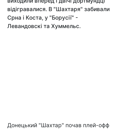
виходили вперед і двічі дортмундці
відігравалися. В "Шахтаря" забивали
Срна і Коста, у "Борусії" -
Левандовскі та Хуммельс.
Донецький "Шахтар" почав плей-офф