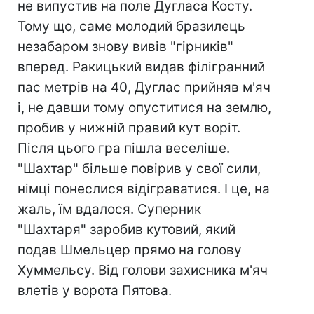
не випустив на поле Дугласа Косту.
Тому що, саме молодий бразилець
незабаром знову вивів "гірників"
вперед. Ракицький видав філігранний
пас метрів на 40, Дуглас прийняв м'яч
і, не давши тому опуститися на землю,
пробив у нижній правий кут воріт.
Після цього гра пішла веселіше.
"Шахтар" більше повірив у свої сили,
німці понеслися відіграватися. І це, на
жаль, їм вдалося. Суперник
"Шахтаря" заробив кутовий, який
подав Шмельцер прямо на голову
Хуммельсу. Від голови захисника м'яч
влетів у ворота Пятова.