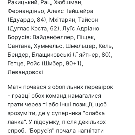
Ракицький, Рац, Хюбшман,
Фернандіньо, Алекс Тейшейра
(Едуардо, 84), Мхітарян, Тайсон
(Дуглас Коста, 62), Луїс Адріано
Борусія
: Вайденфеллер, Піщек,
Сантана, Хуммельс, Шмельцер, Кель,
Бендер, Блащиковські (Ляйтнер, 80),
Гетце, Ройс (Шибер, 90+1),
Левандовскі
Матч почався з обопільних перевірок
- гравці обох команд намагалися
грати через ті або інші позиції, щоб
зрозуміти, де у суперника "слабка
ланка". У підсумку, після декількох
спроб, "Борусія" почала нагнітати