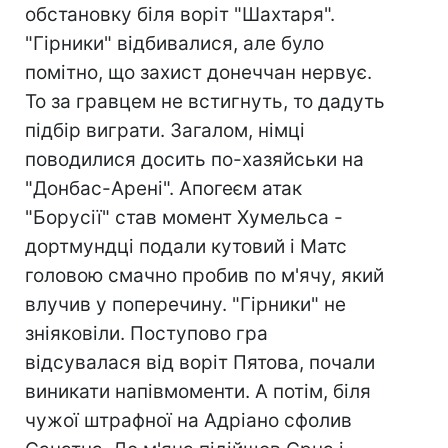
обстановку біля воріт "Шахтаря".
"Гірники" відбивалися, але було
помітно, що захист донеччан нервує.
То за гравцем не встигнуть, то дадуть
підбір виграти. Загалом, німці
поводилися досить по-хазяйськи на
"Донбас-Арені". Апогеєм атак
"Борусії" став момент Хумельса -
дортмундці подали кутовий і Матс
головою смачно пробив по м'ячу, який
влучив у поперечину. "Гірники" не
зніяковіли. Поступово гра
відсувалася від воріт Пятова, почали
виникати напівмоменти. А потім, біля
чужої штрафної на Адріано сфолив