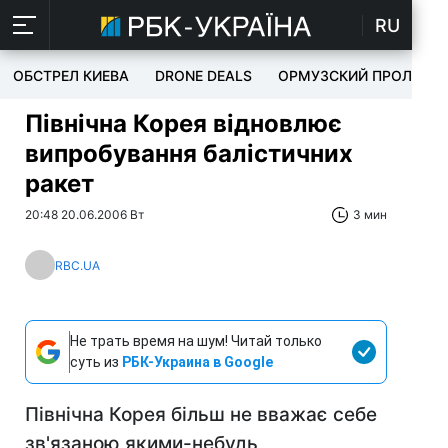
RU
ОБСТРЕЛ КИЕВА
DRONE DEALS
ОРМУЗСКИЙ ПРОЛИВ
Північна Корея відновлює
випробування балістичних
ракет
20:48 20.06.2006 Вт
3 мин
RBC.UA
Не трать время на шум! Читай только
суть из
РБК-Украина в Google
Північна Корея більш не вважає себе
зв'язаною якими-небудь