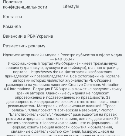
Политика
Lifestyle
конфиденциальности
Контакты
Команда
Вакансии в РБК-Украина
Разместить рекламу
Идентификатор онлайн-медиа в Реестре субъектов в сфере медиа
— R40-05347
Информационный портал «РБК-Украина» имеет трехязычную
версию (украинскую, русскую и английскую), главная страница
портала –
https://www.rbc.ua
. Фотографии, изображения
принадлежат их правообладателям. Все фотографии на Портале,
авторами которых являются журналисты РБК-Украина,
размещены на условиях лицензии Creative Commons Attribution
4.0 International. Редакция РБК-Украина может не разделять точку
зрения авторов. Оценочные суждения не подлежат
опровержению и подтверждению их правдивости. За
достоверность и содержание рекламы ответственность несет
рекламодатель. Материалы, обозначенные плашкой: "Пресс-
релизы", "Спецпроект", "Партнерский материал", "Promo",
"Благотворительность", "Резонанс" размещаются на правах
рекламы и предназначены, как правило, для лиц, достигших 21-
летнего возраста. «Новости компании» – это информационный
формат, охватывающий новости, события и объявления,
связанные с деятельностью компаний, базирующиеся на
прессрелизах, выпускаемых самими компаниями, и за которые