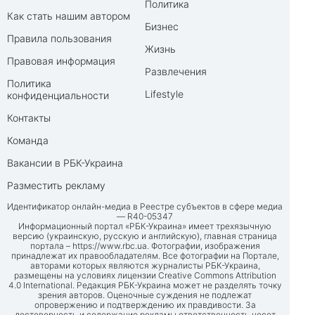
Политика
Как стать нашим автором
Бизнес
Правила пользования
Жизнь
Правовая информация
Развлечения
Политика
Lifestyle
конфиденциальности
Контакты
Команда
Вакансии в РБК-Украина
Разместить рекламу
Идентификатор онлайн-медиа в Реестре субъектов в сфере медиа
— R40-05347
Информационный портал «РБК-Украина» имеет трехязычную
версию (украинскую, русскую и английскую), главная страница
портала –
https://www.rbc.ua
. Фотографии, изображения
принадлежат их правообладателям. Все фотографии на Портале,
авторами которых являются журналисты РБК-Украина,
размещены на условиях лицензии Creative Commons Attribution
4.0 International. Редакция РБК-Украина может не разделять точку
зрения авторов. Оценочные суждения не подлежат
опровержению и подтверждению их правдивости. За
достоверность и содержание рекламы ответственность несет