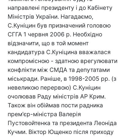
направлені президенту і до Кабінету
Міністрів України. Нагадаємо,
С.Куніцин був призначений головою
СГГА 1 червня 2006 р. Необхідно
відзначити, що в той момент
кандидатура С.Куніцина вважалася
компромісною - здатною врегулювати
конфлікти між СМДА та депутатами
міськради. Раніше, в 1998-2005 рр. (з
невеликою перервою) С.Куніцин
очолював Раду міністрів АР Крим.
Також він обіймав пости радника
прем'єр-міністра Валерія
Пустовойтенка та президента Леоніда
Кучми. Віктор Ющенко після приходу