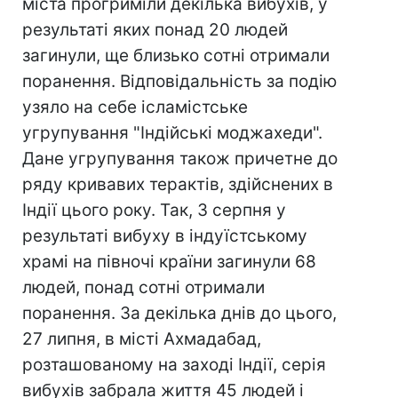
міста прогриміли декілька вибухів, у
результаті яких понад 20 людей
загинули, ще близько сотні отримали
поранення. Відповідальність за подію
узяло на себе ісламістське
угрупування "Індійські моджахеди".
Дане угрупування також причетне до
ряду кривавих терактів, здійснених в
Індії цього року. Так, 3 серпня у
результаті вибуху в індуїстському
храмі на півночі країни загинули 68
людей, понад сотні отримали
поранення. За декілька днів до цього,
27 липня, в місті Ахмадабад,
розташованому на заході Індії, серія
вибухів забрала життя 45 людей і