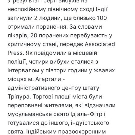
У результаті серії вибухів на
неспокійному північному сході Індії
загинули 2 людини, ще близько 100
отримали поранення. За словами
лікарів, 20 поранених перебувають у
критичному стані, передає Associated
Press. Як повідомили в місцевій
поліції, чотири вибухи сталися з
інтервалом у півтори години у жвавих
місцях м. Агартали -
адміністративного центру штату
Тріпура. Торгові площі міста були
переповнені жителями, які відзначали
мусульманське свято Ід аль-Фітр і
готувалися до іншого, індуїстського
свята. Індійським правоохоронним