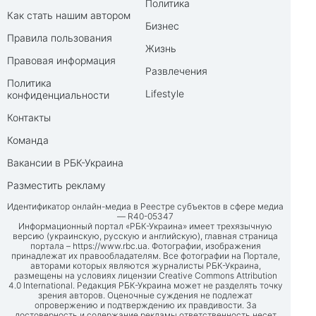
Политика
Как стать нашим автором
Бизнес
Правила пользования
Жизнь
Правовая информация
Развлечения
Политика
Lifestyle
конфиденциальности
Контакты
Команда
Вакансии в РБК-Украина
Разместить рекламу
Идентификатор онлайн-медиа в Реестре субъектов в сфере медиа
— R40-05347
Информационный портал «РБК-Украина» имеет трехязычную
версию (украинскую, русскую и английскую), главная страница
портала –
https://www.rbc.ua
. Фотографии, изображения
принадлежат их правообладателям. Все фотографии на Портале,
авторами которых являются журналисты РБК-Украина,
размещены на условиях лицензии Creative Commons Attribution
4.0 International. Редакция РБК-Украина может не разделять точку
зрения авторов. Оценочные суждения не подлежат
опровержению и подтверждению их правдивости. За
достоверность и содержание рекламы ответственность несет