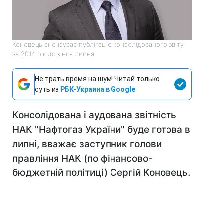
Коновець анонсував публікацію консолідованого звіту
за 2014 рік до кінця липня
Не трать время на шум! Читай только
суть из
РБК-Украина в Google
Консолідована і аудована звітність
НАК "Нафтогаз України" буде готова в
липні, вважає заступник голови
правління НАК (по фінансово-
бюджетній політиці) Сергій Коновець.