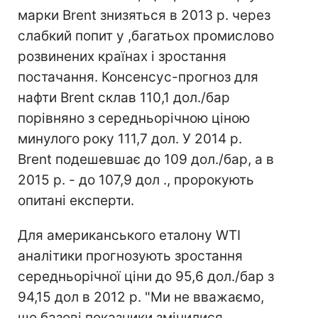
марки Brent знизяться в 2013 р. через
слабкий попит у ,багатьох промислово
розвинених країнах і зростання
постачання. Консенсус-прогноз для
нафти Brent склав 110,1 дол./бар
порівняно з середньорічною ціною
минулого року 111,7 дол. У 2014 р.
Brent подешевшає до 109 дол./бар, а в
2015 р. - до 107,9 дол ., пророкують
опитані експерти.
Для американського еталону WTI
аналітики прогнозують зростання
середньорічної ціни до 95,6 дол./бар з
94,15 дол в 2012 р. "Ми не вважаємо,
що базові показники змінилися