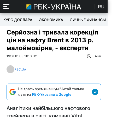
RU
КУРС ДОЛЛАРА
ЭКОНОМИКА
ЛИЧНЫЕ ФИНАНСЫ
T
Серйозна і тривала корекція
цін на нафту Brent в 2013 р.
малоймовірна, - експерти
19:31 01.03.2013 Пт
5 мин
RBC.UA
Не трать время на шум! Читай только
суть из
РБК-Украина в Google
Аналітики найбільшого нафтового
трейдера в світі, компанії Vitol,