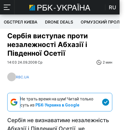
RU
ОБСТРЕЛ КИЕВА
DRONE DEALS
ОРМУЗСКИЙ ПРОЛИВ
Сербія виступає проти
незалежності Абхазії і
Південної Осетії
14:03 24.09.2008 Ср
2 мин
RBC.UA
Не трать время на шум! Читай только
суть из
РБК-Украина в Google
Сербія не визнаватиме незалежність
Абхазії і Південної Осетії, не