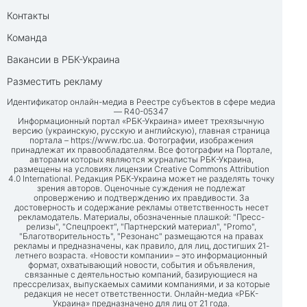
Контакты
Команда
Вакансии в РБК-Украина
Разместить рекламу
Идентификатор онлайн-медиа в Реестре субъектов в сфере медиа
— R40-05347
Информационный портал «РБК-Украина» имеет трехязычную
версию (украинскую, русскую и английскую), главная страница
портала –
https://www.rbc.ua
. Фотографии, изображения
принадлежат их правообладателям. Все фотографии на Портале,
авторами которых являются журналисты РБК-Украина,
размещены на условиях лицензии Creative Commons Attribution
4.0 International. Редакция РБК-Украина может не разделять точку
зрения авторов. Оценочные суждения не подлежат
опровержению и подтверждению их правдивости. За
достоверность и содержание рекламы ответственность несет
рекламодатель. Материалы, обозначенные плашкой: "Пресс-
релизы", "Спецпроект", "Партнерский материал", "Promo",
"Благотворительность", "Резонанс" размещаются на правах
рекламы и предназначены, как правило, для лиц, достигших 21-
летнего возраста. «Новости компании» – это информационный
формат, охватывающий новости, события и объявления,
связанные с деятельностью компаний, базирующиеся на
прессрелизах, выпускаемых самими компаниями, и за которые
редакция не несет ответственности. Онлайн-медиа «РБК-
Украина» предназначено для лиц от 21 года.