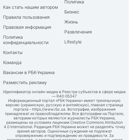
Политика
Как стать нашим автором
Бизнес
Правила пользования
Жизнь
Правовая информация
Развлечения
Политика
Lifestyle
конфиденциальности
Контакты
Команда
Вакансии в РБК-Украина
Разместить рекламу
Идентификатор онлайн-медиа в Реестре субъектов в сфере медиа
— R40-05347
Информационный портал «РБК-Украина» имеет трехязычную
версию (украинскую, русскую и английскую), главная страница
портала –
https://www.rbc.ua
. Фотографии, изображения
принадлежат их правообладателям. Все фотографии на Портале,
авторами которых являются журналисты РБК-Украина,
размещены на условиях лицензии Creative Commons Attribution
4.0 International. Редакция РБК-Украина может не разделять точку
зрения авторов. Оценочные суждения не подлежат
опровержению и подтверждению их правдивости. За
достоверность и содержание рекламы ответственность несет