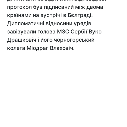
протокол був підписаний між двома
країнами на зустрічі в Бєлграді.
Дипломатичні відносини урядів
завізували голова МЗС Сербії Вуко
Драшковіч і його чорногорський
колега Міодраг Влаховіч.