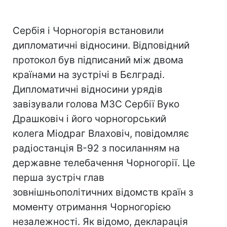
Сербія і Чорногорія встановили
дипломатичні відносини. Відповідний
протокол був підписаний між двома
країнами на зустрічі в Бєлграді.
Дипломатичні відносини урядів
завізували голова МЗС Сербії Вуко
Драшковіч і його чорногорський
колега Міодраг Влаховіч, повідомляє
радіостанція B-92 з посиланням на
державне телебачення Чорногорії. Це
перша зустріч глав
зовнішньополітичних відомств країн з
моменту отримання Чорногорією
незалежності. Як відомо, декларація