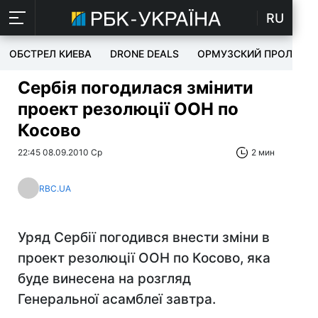
RU
ОБСТРЕЛ КИЕВА
DRONE DEALS
ОРМУЗСКИЙ ПРОЛИВ
Сербія погодилася змінити
проект резолюції ООН по
Косово
22:45 08.09.2010 Ср
2 мин
RBC.UA
Уряд Сербії погодився внести зміни в
проект резолюції ООН по Косово, яка
буде винесена на розгляд
Генеральної асамблеї завтра.