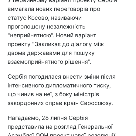
У первинному варіанті проекту Сербія
вимагала нових переговорів про
статус Косово, називаючи
проголошену незалежність
"неприйнятною". Новий варіант
проекту "Закликає до діалогу між
двома державами для пошуку
взаємоприйнятного рішення".
Сербія погодилася внести зміни після
інтенсивного дипломатичного тиску,
що чинив на неї, з боку міністрів
закордонних справ країн Євросоюзу.
Нагадаємо, 28 липня Сербія
представила на розгляд Генеральної
Асамблеї ООН проект нової резолюції