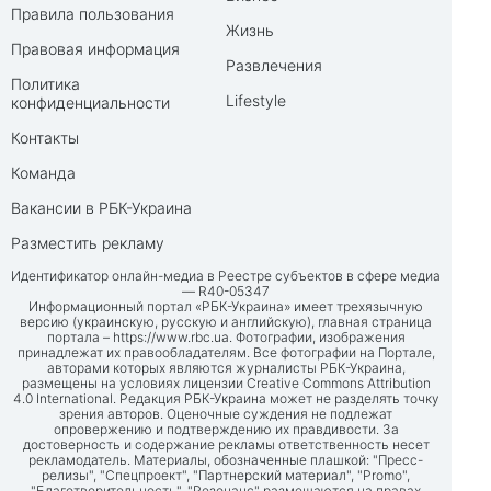
Правила пользования
Жизнь
Правовая информация
Развлечения
Политика
Lifestyle
конфиденциальности
Контакты
Команда
Вакансии в РБК-Украина
Разместить рекламу
Идентификатор онлайн-медиа в Реестре субъектов в сфере медиа
— R40-05347
Информационный портал «РБК-Украина» имеет трехязычную
версию (украинскую, русскую и английскую), главная страница
портала –
https://www.rbc.ua
. Фотографии, изображения
принадлежат их правообладателям. Все фотографии на Портале,
авторами которых являются журналисты РБК-Украина,
размещены на условиях лицензии Creative Commons Attribution
4.0 International. Редакция РБК-Украина может не разделять точку
зрения авторов. Оценочные суждения не подлежат
опровержению и подтверждению их правдивости. За
достоверность и содержание рекламы ответственность несет
рекламодатель. Материалы, обозначенные плашкой: "Пресс-
релизы", "Спецпроект", "Партнерский материал", "Promo",
"Благотворительность", "Резонанс" размещаются на правах