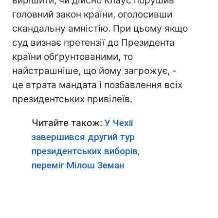
вирішити, чи дійсно Клаус порушив
головний закон країни, оголосивши
скандальну амністію. При цьому якщо
суд визнає претензії до Президента
країни обґрунтованими, то
найстрашніше, що йому загрожує, -
це втрата мандата і позбавлення всіх
президентських привілеїв.
Читайте також:
У Чехії
завершився другий тур
президентських виборів,
переміг Мілош Земан