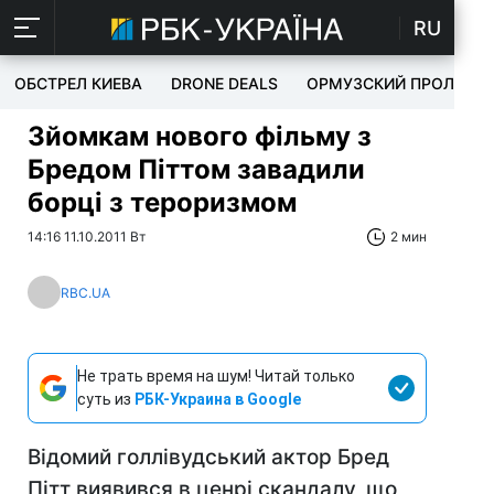
RU
ОБСТРЕЛ КИЕВА
DRONE DEALS
ОРМУЗСКИЙ ПРОЛИВ
Зйомкам нового фільму з
Бредом Піттом завадили
борці з тероризмом
14:16 11.10.2011 Вт
2 мин
RBC.UA
Не трать время на шум! Читай только
суть из
РБК-Украина в Google
Відомий голлівудський актор Бред
Пітт виявився в ценрі скандалу, що