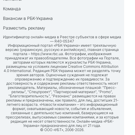
Команда
Вакансии в РБК-Украина
Разместить рекламу
Идентификатор онлайн-медиа в Реестре субъектов в сфере медиа
— R40-05347
Информационный портал «РБК-Украина» имеет трехязычную
версию (украинскую, русскую и английскую), главная страница
портала –
https://www.rbc.ua
. Фотографии, изображения
принадлежат их правообладателям. Все фотографии на Портале,
авторами которых являются журналисты РБК-Украина,
размещены на условиях лицензии Creative Commons Attribution
4.0 International. Редакция РБК-Украина может не разделять точку
зрения авторов. Оценочные суждения не подлежат
опровержению и подтверждению их правдивости. За
достоверность и содержание рекламы ответственность несет
рекламодатель. Материалы, обозначенные плашкой: "Пресс-
релизы", "Спецпроект", "Партнерский материал", "Promo",
"Благотворительность", "Резонанс" размещаются на правах
рекламы и предназначены, как правило, для лиц, достигших 21-
летнего возраста. «Новости компании» – это информационный
формат, охватывающий новости, события и объявления,
связанные с деятельностью компаний, базирующиеся на
прессрелизах, выпускаемых самими компаниями, и за которые
редакция не несет ответственности. Онлайн-медиа «РБК-
Украина» предназначено для лиц от 21 года.
© ООО «УБТ», 2006-2026.