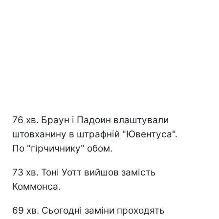
76 хв. Браун і Падоин влаштували
штовханину в штрафній "Ювентуса".
По "гірчичнику" обом.
73 хв. Тоні Уотт вийшов замість
Коммонса.
69 хв. Сьогодні заміни проходять