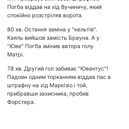
Погба віддав на хід Вучиничу, який
спокійно розстріляв ворота.
80 хв. Остання заміна у "кельтів".
Каяль вийшов замість Брауна. А у
"Юве" Погба змінив автора голу
Матрі.
78 хв. Другий гол забиває "Ювентус"!
Падоин одним торканням віддав пас в
штрафну на хід Маркізіо і той,
прибравши захисника, пробив
Форстера.