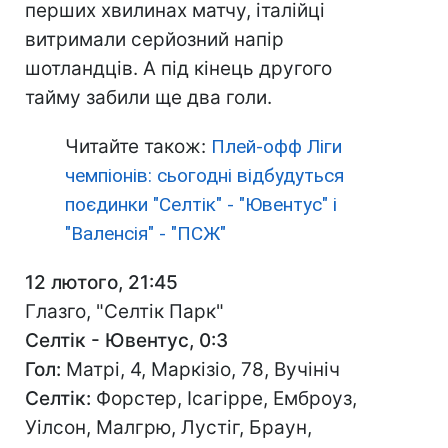
перших хвилинах матчу, італійці
витримали серйозний напір
шотландців. А під кінець другого
тайму забили ще два голи.
Читайте також:
Плей-офф Ліги
чемпіонів: сьогодні відбудуться
поєдинки "Селтік" - "Ювентус" і
"Валенсія" - "ПСЖ"
12 лютого, 21:45
Глазго, "Селтік Парк"
Селтік - Ювентус, 0:3
Гол:
Матрі, 4, Маркізіо, 78, Вучініч
Селтік:
Форстер, Ісагірре, Емброуз,
Уілсон, Малгрю, Лустіг, Браун,