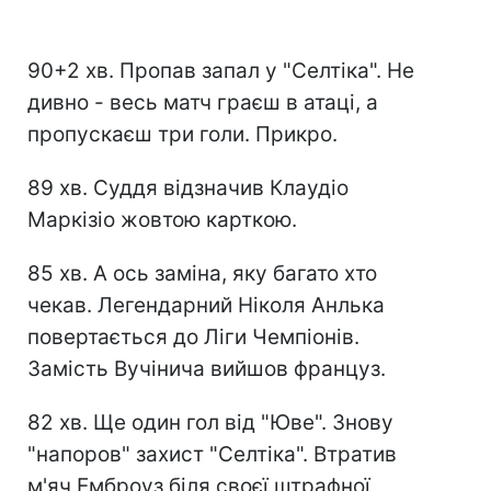
90+2 хв. Пропав запал у "Селтіка". Не
дивно - весь матч граєш в атаці, а
пропускаєш три голи. Прикро.
89 хв. Суддя відзначив Клаудіо
Маркізіо жовтою карткою.
85 хв. А ось заміна, яку багато хто
чекав. Легендарний Ніколя Анлька
повертається до Ліги Чемпіонів.
Замість Вучінича вийшов француз.
82 хв. Ще один гол від "Юве". Знову
"напоров" захист "Селтіка". Втратив
м'яч Емброуз біля своєї штрафної,