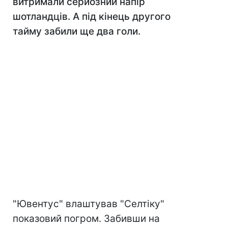
витримали серйозний напір
шотландців. А під кінець другого
тайму забили ще два голи.
"Ювентус" влаштував "Селтіку"
показовий погром. Забивши на