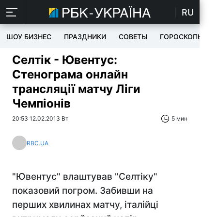
RU
ШОУ БИЗНЕС
ПРАЗДНИКИ
СОВЕТЫ
ГОРОСКОПЫ
Селтік - Ювентус:
Стенограма онлайн
трансляції матчу Ліги
Чемпіонів
20:53 12.02.2013 Вт
5 мин
RBC.UA
"Ювентус" влаштував "Селтіку"
показовий погром. Забивши на
перших хвилинах матчу, італійці