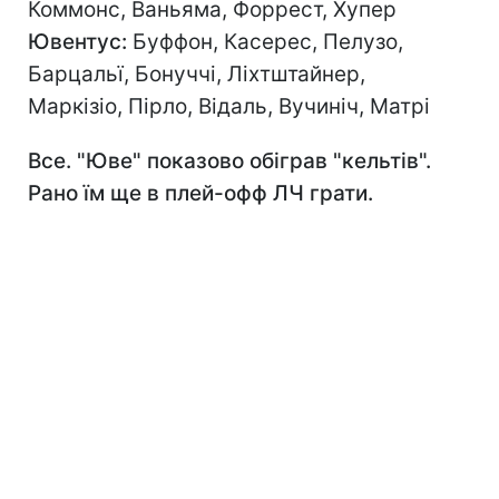
Коммонс, Ваньяма, Форрест, Хупер
Ювентус:
Буффон, Касерес, Пелузо,
Барцальї, Бонуччі, Ліхтштайнер,
Маркізіо, Пірло, Відаль, Вучиніч, Матрі
Все. "Юве" показово обіграв "кельтів".
Рано їм ще в плей-офф ЛЧ грати.