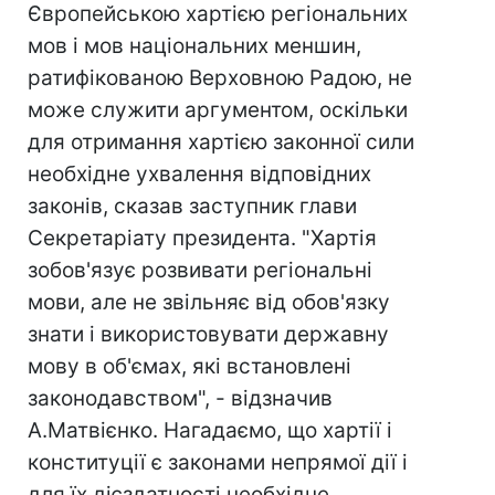
Європейською хартією регіональних
мов і мов національних меншин,
ратифікованою Верховною Радою, не
може служити аргументом, оскільки
для отримання хартією законної сили
необхідне ухвалення відповідних
законів, сказав заступник глави
Секретаріату президента. "Хартія
зобов'язує розвивати регіональні
мови, але не звільняє від обов'язку
знати і використовувати державну
мову в об'ємах, які встановлені
законодавством", - відзначив
А.Матвієнко. Нагадаємо, що хартії і
конституції є законами непрямої дії і
для їх дієздатності необхідне