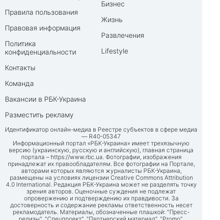
Бизнес
Правила пользования
Жизнь
Правовая информация
Развлечения
Политика
Lifestyle
конфиденциальности
Контакты
Команда
Вакансии в РБК-Украина
Разместить рекламу
Идентификатор онлайн-медиа в Реестре субъектов в сфере медиа
— R40-05347
Информационный портал «РБК-Украина» имеет трехязычную
версию (украинскую, русскую и английскую), главная страница
портала –
https://www.rbc.ua
. Фотографии, изображения
принадлежат их правообладателям. Все фотографии на Портале,
авторами которых являются журналисты РБК-Украина,
размещены на условиях лицензии Creative Commons Attribution
4.0 International. Редакция РБК-Украина может не разделять точку
зрения авторов. Оценочные суждения не подлежат
опровержению и подтверждению их правдивости. За
достоверность и содержание рекламы ответственность несет
рекламодатель. Материалы, обозначенные плашкой: "Пресс-
релизы", "Спецпроект", "Партнерский материал", "Promo",