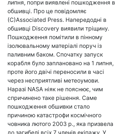
липня, попри виявлені пошкодження в
обшивці. Про це повідомляє
(С)Associated Press. Напередодні в
обшивці Discovery виявили тріщину.
Пошкодження помітили в пінному
ізолювальному матеріалі поруч із
паливним баком. Спочатку запуск
корабля було заплановано на 1 липня,
проте його двічі переносили в часі
через несприятливі метеоумови.
Наразі NASA ніяк не пояснює, чим
спричинено таке рішення. Саме
пошкодження обшивки стало
причиною катастрофи космічного
човника лютого 2003 р., яка призвела
до загибелі всіх 7 членів екіпажу. У