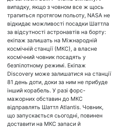
випадку, якщо з човном все ж щось
трапиться протягом польоту, NASA не
відкидає можливості посадки Шаттла
за відсутності астронавтів на борту:
екіпаж залишать на Міжнародній
космічній станції (МКС), а власне
космічний човник посадять у
безпілотному режимі. Екіпаж
Discovery може залишатися на станції
81 день доти, доки за ним не прибуде
інший корабель. У разі форс-
мажорних обставин до МКС
відправлять Шаттл Atlantis. Човник,
що запускається сьогодні, повинен
доставити на МКС запаси й