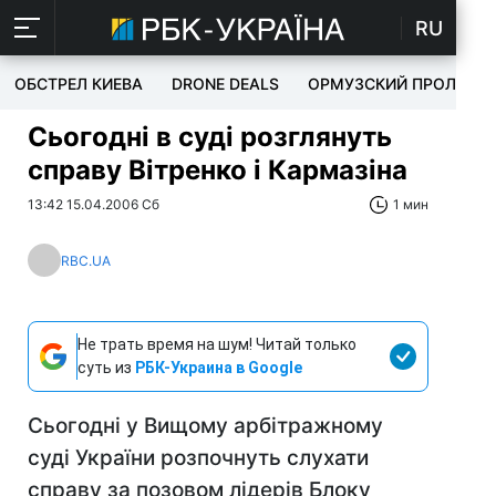
RU
ОБСТРЕЛ КИЕВА
DRONE DEALS
ОРМУЗСКИЙ ПРОЛИВ
Сьогодні в суді розглянуть
справу Вітренко і Кармазіна
13:42 15.04.2006 Сб
1 мин
RBC.UA
Не трать время на шум! Читай только
суть из
РБК-Украина в Google
Сьогодні у Вищому арбітражному
суді України розпочнуть слухати
справу за позовом лідерів Блоку