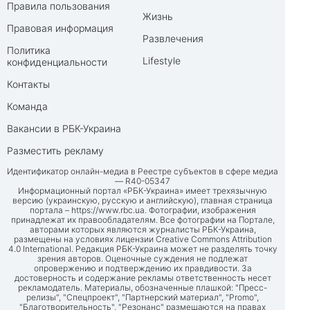
Правила пользования
Жизнь
Правовая информация
Развлечения
Политика
Lifestyle
конфиденциальности
Контакты
Команда
Вакансии в РБК-Украина
Разместить рекламу
Идентификатор онлайн-медиа в Реестре субъектов в сфере медиа
— R40-05347
Информационный портал «РБК-Украина» имеет трехязычную
версию (украинскую, русскую и английскую), главная страница
портала –
https://www.rbc.ua
. Фотографии, изображения
принадлежат их правообладателям. Все фотографии на Портале,
авторами которых являются журналисты РБК-Украина,
размещены на условиях лицензии Creative Commons Attribution
4.0 International. Редакция РБК-Украина может не разделять точку
зрения авторов. Оценочные суждения не подлежат
опровержению и подтверждению их правдивости. За
достоверность и содержание рекламы ответственность несет
рекламодатель. Материалы, обозначенные плашкой: "Пресс-
релизы", "Спецпроект", "Партнерский материал", "Promo",
"Благотворительность", "Резонанс" размещаются на правах