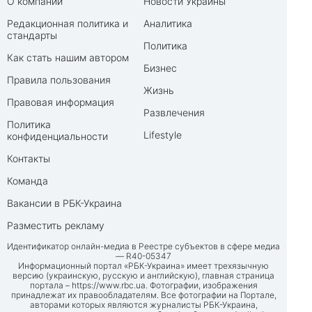
О компании
Новости Украины
Редакционная политика и
Аналитика
стандарты
Политика
Как стать нашим автором
Бизнес
Правила пользования
Жизнь
Правовая информация
Развлечения
Политика
Lifestyle
конфиденциальности
Контакты
Команда
Вакансии в РБК-Украина
Разместить рекламу
Идентификатор онлайн-медиа в Реестре субъектов в сфере медиа
— R40-05347
Информационный портал «РБК-Украина» имеет трехязычную
версию (украинскую, русскую и английскую), главная страница
портала –
https://www.rbc.ua
. Фотографии, изображения
принадлежат их правообладателям. Все фотографии на Портале,
авторами которых являются журналисты РБК-Украина,