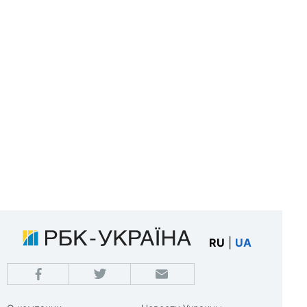
RU
|
UA