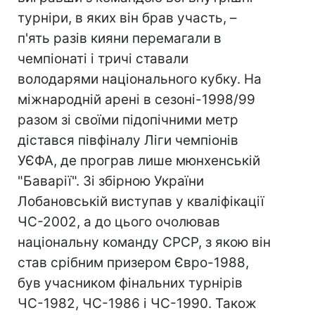
турніри, в яких він брав участь, –
п'ять разів кияни перемагали в
чемпіонаті і тричі ставали
володарями національного кубку. На
міжнародній арені в сезоні-1998/99
разом зі своїми підопічними метр
дістався півфіналу Ліги чемпіонів
УЄФА, де програв лише мюнхенській
"Баварії". Зі збірною України
Лобановській виступав у кваліфікації
ЧС-2002, а до цього очолював
національну команду СРСР, з якою він
став срібним призером Євро-1988,
був учасником фінальних турнірів
ЧС-1982, ЧС-1986 і ЧС-1990. Також