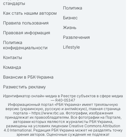
стандарты
Политика
Как стать нашим автором
Бизнес
Правила пользования
Жизнь
Правовая информация
Развлечения
Политика
Lifestyle
конфиденциальности
Контакты
Команда
Вакансии в РБК-Украина
Разместить рекламу
Идентификатор онлайн-медиа в Реестре субъектов в сфере медиа
— R40-05347
Информационный портал «РБК-Украина» имеет трехязычную
версию (украинскую, русскую и английскую), главная страница
портала –
https://www.rbc.ua
. Фотографии, изображения
принадлежат их правообладателям. Все фотографии на Портале,
авторами которых являются журналисты РБК-Украина,
размещены на условиях лицензии Creative Commons Attribution
4.0 International. Редакция РБК-Украина может не разделять точку
зрения авторов. Оценочные суждения не подлежат