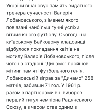
України вшановує пам'ять видатного
тренера сучасності Валерія
Лобановського, з іменем якого
пов'язані найбільш гучні успіхи
вітчизняного футболу. Сьогодні на
київському Байковому кладовищі
відбулося покладання квітів на
могилу Валерія Лобановського, після
чого на стадіоні "Динамо" пройшов
мітинг пам'яті футбольного генія.
Лобановській зіграв за "Динамо" 258
матчів, забивши 71 гол. У 1961 р.
разом з партнерами він виборов
перший титул чемпіона Радянського
Союзу, а з часом став одним з