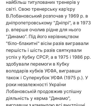
найбільш титулованих тренерів у
світі. Свою тренерську кар'єру
В.Лобановський розпочав у 1969 р. в
дніпропетровському "Дніпрі", а в 1973
р. вперше очолив рідне для нього
"Динамо". Під його керівництвом
"біло-блакитні" вісім разів вигравали
першість і шість разів святкували
успіх у Кубку СРСР, а в 1975 і 1986 рр.
здобували перемоги в Кубку
володарів кубків УЄФА, вигравши
також і Суперкубок УЄФА (1975 р.). У
роки незалежності України
Лобановській продовжив успішну
діяльність у керма "Динамо",
вигравши з командою всі внутрішні