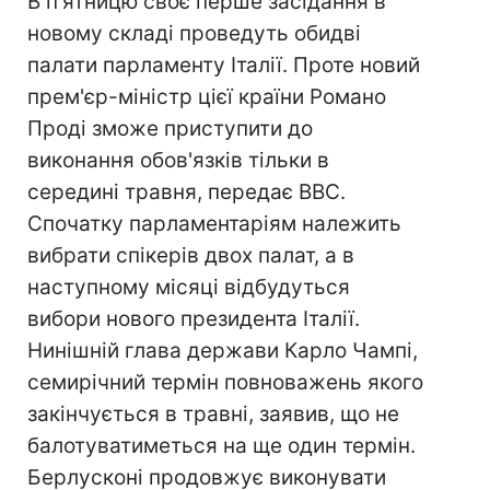
В п'ятницю своє перше засідання в
новому складі проведуть обидві
палати парламенту Італії. Проте новий
прем'єр-міністр цієї країни Романо
Проді зможе приступити до
виконання обов'язків тільки в
середині травня, передає ВВС.
Спочатку парламентаріям належить
вибрати спікерів двох палат, а в
наступному місяці відбудуться
вибори нового президента Італії.
Нинішній глава держави Карло Чампі,
семирічний термін повноважень якого
закінчується в травні, заявив, що не
балотуватиметься на ще один термін.
Берлусконі продовжує виконувати