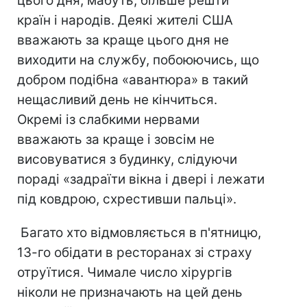
цього дня, мабуть, більше решти
країн і народів. Деякі жителі США
вважають за краще цього дня не
виходити на службу, побоюючись, що
добром подібна «авантюра» в такий
нещасливий день не кінчиться.
Окремі із слабкими нервами
вважають за краще і зовсім не
висовуватися з будинку, слідуючи
пораді «задраїти вікна і двері і лежати
під ковдрою, схрестивши пальці».
Багато хто відмовляється в п'ятницю,
13-го обідати в ресторанах зі страху
отруїтися. Чимале число хірургів
ніколи не призначають на цей день