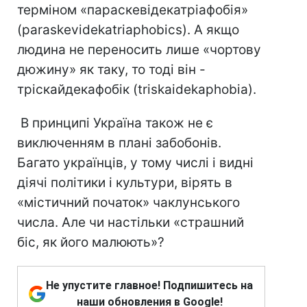
терміном «параскевідекатріафобія»
(paraskevidekatriaphobics). А якщо
людина не переносить лише «чортову
дюжину» як таку, то тоді він -
тріскайдекафобік (triskaidekaphobia).
В принципі Україна також не є
виключенням в плані забобонів.
Багато українців, у тому числі і видні
діячі політики і культури, вірять в
«містичний початок» чаклунського
числа. Але чи настільки «страшний
біс, як його малюють»?
Не упустите главное! Подпишитесь на
наши обновления в Google!