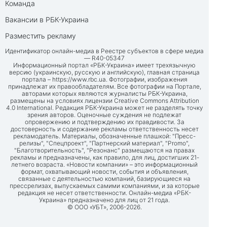
Команда
Вакансии в РБК-Украина
Разместить рекламу
Идентификатор онлайн-медиа в Реестре субъектов в сфере медиа
— R40-05347
Информационный портал «РБК-Украина» имеет трехязычную
версию (украинскую, русскую и английскую), главная страница
портала –
https://www.rbc.ua
. Фотографии, изображения
принадлежат их правообладателям. Все фотографии на Портале,
авторами которых являются журналисты РБК-Украина,
размещены на условиях лицензии Creative Commons Attribution
4.0 International. Редакция РБК-Украина может не разделять точку
зрения авторов. Оценочные суждения не подлежат
опровержению и подтверждению их правдивости. За
достоверность и содержание рекламы ответственность несет
рекламодатель. Материалы, обозначенные плашкой: "Пресс-
релизы", "Спецпроект", "Партнерский материал", "Promo",
"Благотворительность", "Резонанс" размещаются на правах
рекламы и предназначены, как правило, для лиц, достигших 21-
летнего возраста. «Новости компании» – это информационный
формат, охватывающий новости, события и объявления,
связанные с деятельностью компаний, базирующиеся на
прессрелизах, выпускаемых самими компаниями, и за которые
редакция не несет ответственности. Онлайн-медиа «РБК-
Украина» предназначено для лиц от 21 года.
© ООО «УБТ», 2006-2026.