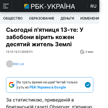
RU
ОБЩЕСТВО
ОБРАЗОВАНИЕ
ДЕНЬГИ
ИЗМЕНЕНИЯ
Сьогодні п'ятниця 13-те: У
забобони вірить кожен
десятий житель Землі
13:15 13.11.2009 Пт
2 мин
RBC.UA
Не трать время на шум! Читай только
суть из
РБК-Украина в Google
За статистикою, приведеній в
британській газеті Observer, п'ятницю