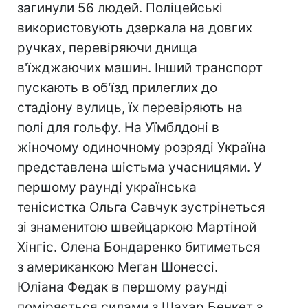
загинули 56 людей. Поліцейські
використовують дзеркала на довгих
ручках, перевіряючи днища
в'їжджаючих машин. Інший транспорт
пускають в об'їзд прилеглих до
стадіону вулиць, їх перевіряють на
полі для гольфу. На Уїмблдоні в
жіночому одиночному розряді Україна
представлена шістьма учасницями. У
першому раунді українська
тенісистка Ольга Савчук зустрінеться
зі знаменитою швейцаркою Мартіной
Хінгіс. Олена Бондаренко битиметься
з американкою Меган Шонессі.
Юліана Федак в першому раунді
поміряється силами з Шахар Бенкет з