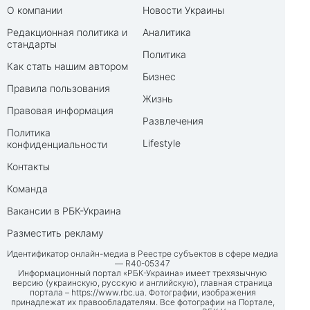
О компании
Новости Украины
Редакционная политика и
Аналитика
стандарты
Политика
Как стать нашим автором
Бизнес
Правила пользования
Жизнь
Правовая информация
Развлечения
Политика
Lifestyle
конфиденциальности
Контакты
Команда
Вакансии в РБК-Украина
Разместить рекламу
Идентификатор онлайн-медиа в Реестре субъектов в сфере медиа
— R40-05347
Информационный портал «РБК-Украина» имеет трехязычную
версию (украинскую, русскую и английскую), главная страница
портала –
https://www.rbc.ua
. Фотографии, изображения
принадлежат их правообладателям. Все фотографии на Портале,