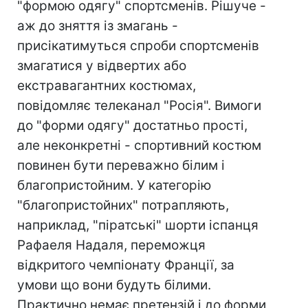
"формою одягу" спортсменів. Рішуче -
аж до зняття із змагань -
присікатимуться спроби спортсменів
змагатися у відвертих або
екстравагантних костюмах,
повідомляє телеканал "Росія". Вимоги
до "форми одягу" достатньо прості,
але неконкретні - спортивний костюм
повинен бути переважно білим і
благопристойним. У категорію
"благопристойних" потрапляють,
наприклад, "піратські" шорти іспанця
Рафаеля Надаля, переможця
відкритого чемпіонату Франції, за
умови що вони будуть білими.
Практично немає претензій і до форми