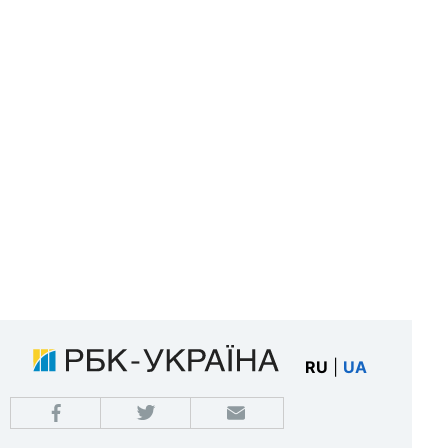
RU
|
UA