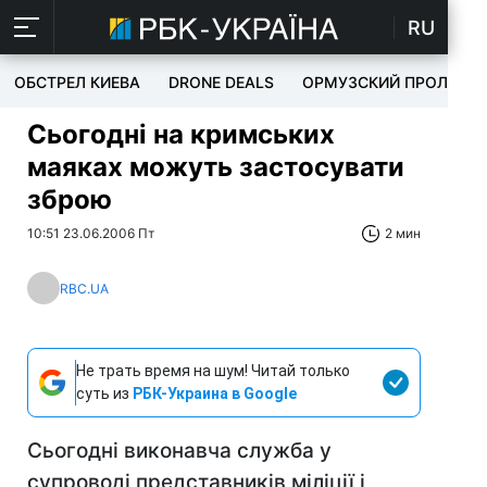
RU
ОБСТРЕЛ КИЕВА
DRONE DEALS
ОРМУЗСКИЙ ПРОЛИВ
Сьогодні на кримських
маяках можуть застосувати
зброю
10:51 23.06.2006 Пт
2 мин
RBC.UA
Не трать время на шум! Читай только
суть из
РБК-Украина в Google
Сьогодні виконавча служба у
супроводі представників міліції і