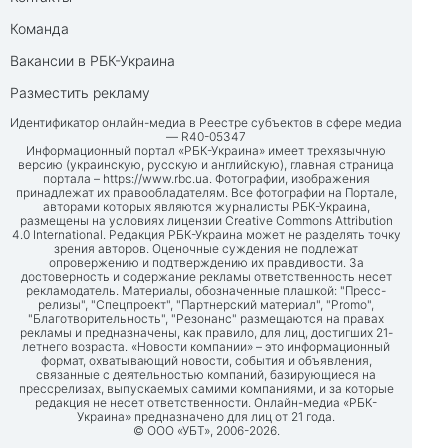
Команда
Вакансии в РБК-Украина
Разместить рекламу
Идентификатор онлайн-медиа в Реестре субъектов в сфере медиа
— R40-05347
Информационный портал «РБК-Украина» имеет трехязычную
версию (украинскую, русскую и английскую), главная страница
портала –
https://www.rbc.ua
. Фотографии, изображения
принадлежат их правообладателям. Все фотографии на Портале,
авторами которых являются журналисты РБК-Украина,
размещены на условиях лицензии Creative Commons Attribution
4.0 International. Редакция РБК-Украина может не разделять точку
зрения авторов. Оценочные суждения не подлежат
опровержению и подтверждению их правдивости. За
достоверность и содержание рекламы ответственность несет
рекламодатель. Материалы, обозначенные плашкой: "Пресс-
релизы", "Спецпроект", "Партнерский материал", "Promo",
"Благотворительность", "Резонанс" размещаются на правах
рекламы и предназначены, как правило, для лиц, достигших 21-
летнего возраста. «Новости компании» – это информационный
формат, охватывающий новости, события и объявления,
связанные с деятельностью компаний, базирующиеся на
прессрелизах, выпускаемых самими компаниями, и за которые
редакция не несет ответственности. Онлайн-медиа «РБК-
Украина» предназначено для лиц от 21 года.
© ООО «УБТ», 2006-2026.