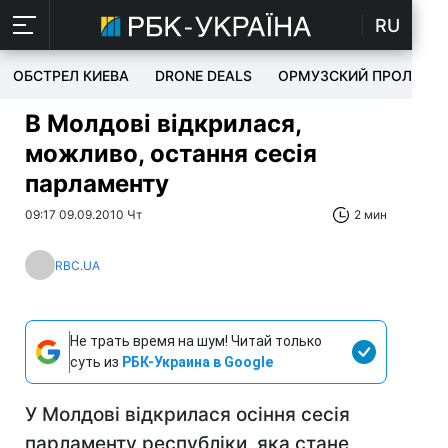
RU
ОБСТРЕЛ КИЕВА
DRONE DEALS
ОРМУЗСКИЙ ПРОЛИВ
В Молдові відкрилася,
можливо, остання сесія
парламенту
09:17 09.09.2010 Чт
2 мин
RBC.UA
Не трать время на шум! Читай только
суть из
РБК-Украина в Google
У Молдові відкрилася осіння сесія
парламенту республіки, яка стане