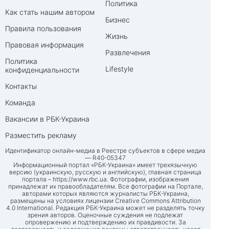
Политика
Как стать нашим автором
Бизнес
Правила пользования
Жизнь
Правовая информация
Развлечения
Политика
Lifestyle
конфиденциальности
Контакты
Команда
Вакансии в РБК-Украина
Разместить рекламу
Идентификатор онлайн-медиа в Реестре субъектов в сфере медиа
— R40-05347
Информационный портал «РБК-Украина» имеет трехязычную
версию (украинскую, русскую и английскую), главная страница
портала –
https://www.rbc.ua
. Фотографии, изображения
принадлежат их правообладателям. Все фотографии на Портале,
авторами которых являются журналисты РБК-Украина,
размещены на условиях лицензии Creative Commons Attribution
4.0 International. Редакция РБК-Украина может не разделять точку
зрения авторов. Оценочные суждения не подлежат
опровержению и подтверждению их правдивости. За